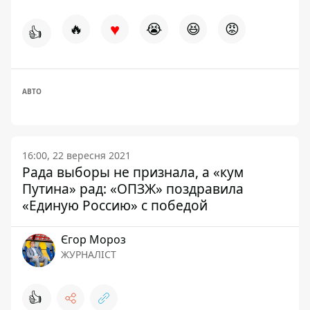
♥
🔥
😭
😆
😡
👍
АВТО
16:00, 22 вересня 2021
Рада выборы не признала, а «кум
Путина» рад: «ОПЗЖ» поздравила
«Единую Россию» с победой
Єгор Мороз
ЖУРНАЛІСТ
👍