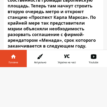
собственность громады Европейскую
площадь. Теперь там начнут строить
вторую очередь метро и откроют
станцию «Проспект Карла Маркса». По
крайней мере так представители
мэрии объясняли необходимость
разорвать соглашение с фирмой-
арендатором «Менада», срок которого
заканчивается в следующем году.
15 ноября судья Хозяйственного суда
Днепропетровской области Владимир
Головна
Актуально
Україна на часі
Youtube
Воронько решил разорвать договор
Інформатор у
аренды земельного участка на
Завантажити
телефоні
👉
Европейской площади, но в выплате
арендной платы в 1 млн 101 тыс. 615 грн
26 коп горсовету отказал.
Основным аргументом горсовета в этом
споре было то, что на исполкоме приняли