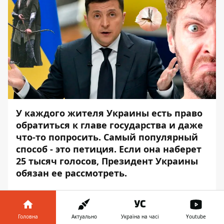
У каждого жителя Украины есть право
обратиться к главе государства и даже
что-то попросить. Самый популярный
способ - это петиция. Если она наберет
25 тысяч голосов, Президент Укра
ины
обязан ее рассмотреть.
Некоторые люди воспринимают
возможность связаться с президентом
слишком буквально и иногда в петициях
Головна
Актуально
Україна на часі
Youtube