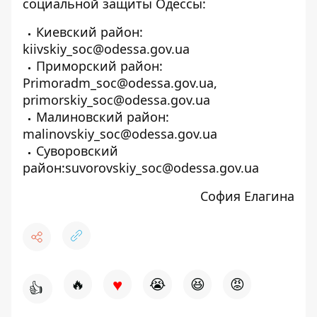
социальной защиты Одессы:
Киевский район:
kiivskiy_soc@odessa.gov.ua
Приморский район:
Primoradm_soc@odessa.gov.ua,
primorskiy_soc@odessa.gov.ua
Малиновский район:
malinovskiy_soc@odessa.gov.ua
Суворовский
район:suvorovskiy_soc@odessa.gov.ua
София Елагина
♥
🔥
😭
😆
😡
👍