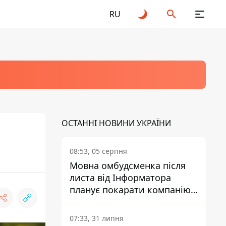
RU
ОСТАННІ НОВИНИ УКРАЇНИ
08:53, 05 серпня
Мовна омбудсменка після
листа від Інформатора
планує покарати компанію-
підрядника ПриватБанку
07:33, 31 липня