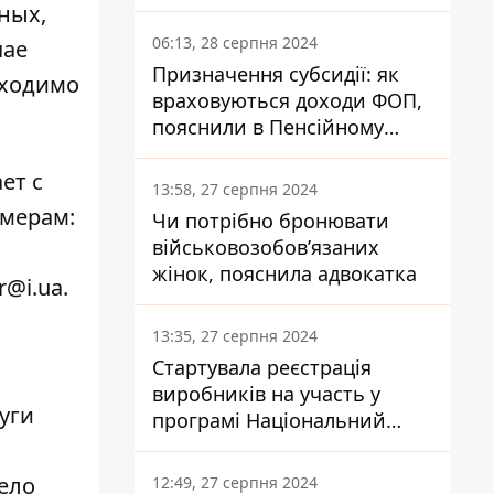
заплатить кожен українець
ных,
06:13, 28 серпня 2024
чае
Призначення субсидії: як
бходимо
враховуються доходи ФОП,
пояснили в Пенсійному
фонді
ет с
13:58, 27 серпня 2024
омерам:
Чи потрібно бронювати
військовозобов’язаних
жінок, пояснила адвокатка
r@i.ua
.
13:35, 27 серпня 2024
Стартувала реєстрація
виробників на участь у
уги
програмі Національний
кешбек: як це зробити
м
через портал Дія
ело
12:49, 27 серпня 2024