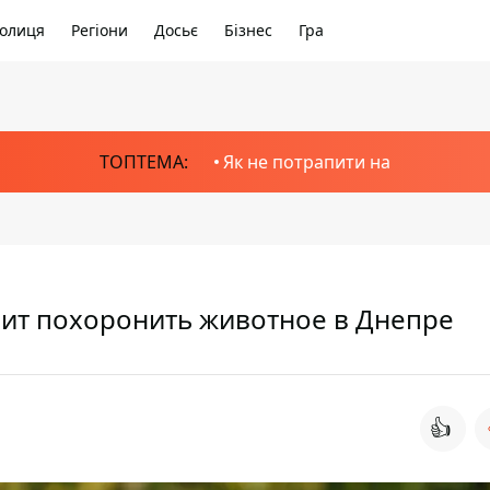
олиця
Регіони
Досьє
Бізнес
Гра
ТОПТЕМА:
Як не потрапити на
тоит похоронить животное в Днепре
👍