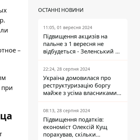
ых
ОСТАННІ НОВИНИ
р.
11:05, 01 вересня 2024
или
Підвищення акцизів на
пальне з 1 вересня не
отное –
відбудеться - Зеленський не
підписав закон
22:24, 28 серпня 2024
им
Україна домовилася про
реструктуризацію боргу
 при
майже з усіма власниками
єврооблігацій: що це
означає для країни
08:13, 28 серпня 2024
мца
Підвищення податків:
економіст Олексій Кущ
т
порахував, скільки