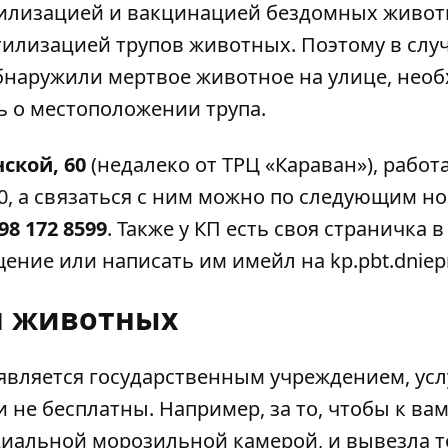
рилизацией и вакцинацией бездомных живот
илизацией трупов животных. Поэтому в слу
бнаружили мертвое животное на улице, нео
ь о местоположении трупа.
нской, 60
(недалеко от ТРЦ «Караван»), работа
00, а связаться с ним можно по следующим н
98 172 8599
. Также у КП есть своя
страничка
в
щение или написать им имейл на
kp.pbt.dniep
я животных
 является государственным учреждением, усл
 не бесплатны. Например, за то, чтобы к ва
иальной морозильной камерой, и вывезла т