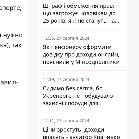
Штраф і обмеження прав:
спорте,
що загрожує чоловікам до
25 років, які не стануть на
військовий облік
м
нужно
12:35, 27 серпня 2024
а), так
Як пенсіонеру оформити
довідку про доходи онлайн,
пояснили у Мінсоцполітики
12:19, 27 серпня 2024
тавить
Сидимо без світла, бо
Укренерго не побудувало
захисні споруди для
енергетики - нардеп
Кучеренко
12:11, 27 серпня 2024
Ціни зростуть, доходи
впадуть - аудитор Крапивко