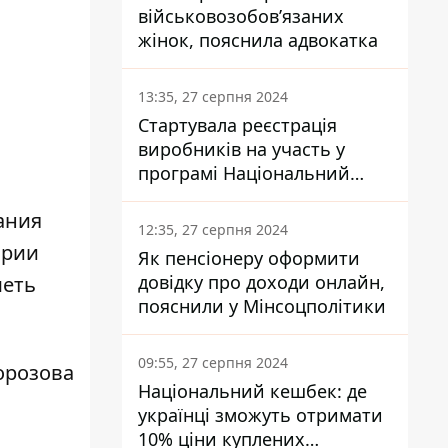
військовозобов’язаних
жінок, пояснила адвокатка
13:35, 27 серпня 2024
Стартувала реєстрація
виробників на участь у
програмі Національний
кешбек: як це зробити
ания
через портал Дія
12:35, 27 серпня 2024
ории
Як пенсіонеру оформити
довідку про доходи онлайн,
меть
пояснили у Мінсоцполітики
09:55, 27 серпня 2024
орозова
Національний кешбек: де
українці зможуть отримати
10% ціни куплених