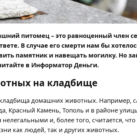
ашний питомец – это равноценный член с
твете. В случае его смерти нам бы хотелос
авить памятник и навещать могилку. Но з
 читайте в
Информатор Деньги
.
вотных на кладбище
де кладбища домашних животных. Например, 
а, Красный Камень, Тополь и в районе улиц
нелегальными и, более того, считается, что
зни как людей, так и других животных.