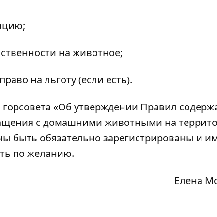
ацию;
бственности на животное;
аво на льготу (если есть).
ю
горсовета «Об утверждении Правил содерж
ращения с домашними животными на террит
ны быть обязательно зарегистрированы и и
ть
по желанию.
Елена М