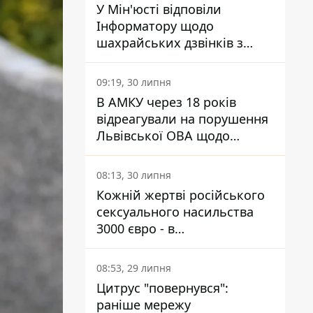
У Мін'юсті відповіли
Інформатору щодо
шахрайських дзвінків з
камери Сумського СІЗО так,
що ніхто нічого не зрозумів
09:19, 30 липня
В АМКУ через 18 років
відреагували на порушення
Львівської ОВА щодо
харчування у закладах
освіти
08:13, 30 липня
Кожній жертві російського
сексуального насильства
3000 євро - в
Мінсоцполітики пояснили
Інформатору, звідки на це
08:53, 29 липня
гроші
Цитрус "повернувся":
раніше мережу