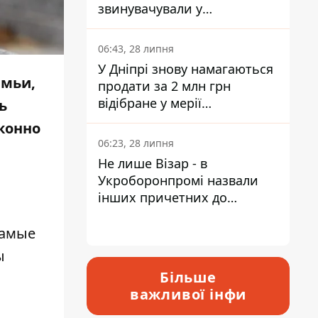
звинувачували у
контрабанді техніки та
ухиленні від сплати
06:43, 28 липня
податків
У Дніпрі знову намагаються
емьи,
продати за 2 млн грн
відібране у мерії
ь
приміщення Укрпошти
аконно
06:23, 28 липня
Не лише Візар - в
Укроборонпромі назвали
інших причетних до
катастрофи у Вишневому -
відповідь Інформатору
самые
ы
Більше
важливої інфи