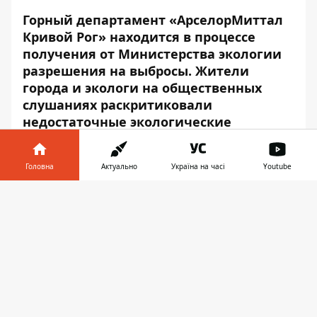
Горный департамент «АрселорМиттал
Кривой Рог» находится в процессе
получения от Министерства экологии
разрешения на выбросы. Жители
города и экологи на общественных
слушаниях раскритиковали
недостаточные экологические
мероприятия предприятия и
выдвинули ряд требований к
Головна
Актуально
Україна на часі
Youtube
загрязнителю.
Інформатор у
Десяток жителей Центрально-Городского
Завантажити
телефоні
👉
района, депутат городского совета
Светлана Сова, депутат Ингулецкого
районного совета Марина Муха и
представители общественных
экологических организаций «Досить
труїти Кривий Ріг», ГО «ЕкоТЕКА»,