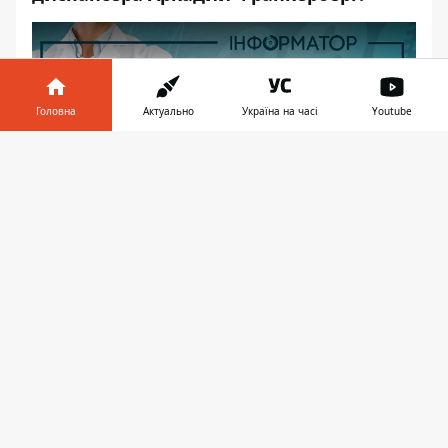
Головна
Актуально
Україна на часі
Youtube
Play
Інформатор у
Завантажити
телефоні
👉
Что такое меланома
Программа проходила как раз накануне
Всемирного дня борьбы с меланомой. И
доктор Франкерберг начал свою беседу
именно с этой темы.
«Традиционно это мероприятие