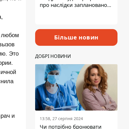
про наслідки запланованого
підвищення податків
,
в любом
Більше новин
 вызов
ию. Это
ДОБРІ НОВИНИ
ории.
вичной
снила
рач и
13:58, 27 серпня 2024
Чи потрібно бронювати