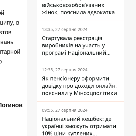
військовозобов’язаних
жінок, пояснила адвокатка
ой
ципу, в
13:35, 27 серпня 2024
втов.
Стартувала реєстрація
ованы
виробників на участь у
итарной
програмі Національний
кешбек: як це зробити
о
через портал Дія
12:35, 27 серпня 2024
Як пенсіонеру оформити
довідку про доходи онлайн,
пояснили у Мінсоцполітики
Логинов
09:55, 27 серпня 2024
Національний кешбек: де
українці зможуть отримати
10% ціни куплених