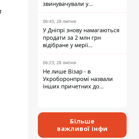
звинувачували у
контрабанді техніки та
т
ухиленні від сплати
06:43, 28 липня
податків
У Дніпрі знову намагаються
продати за 2 млн грн
відібране у мерії
приміщення Укрпошти
06:23, 28 липня
Не лише Візар - в
Укроборонпромі назвали
інших причетних до
катастрофи у Вишневому -
відповідь Інформатору
Більше
важливої інфи