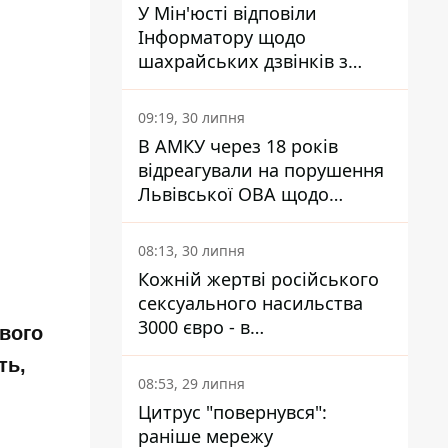
У Мін'юсті відповіли
Інформатору щодо
шахрайських дзвінків з
камери Сумського СІЗО так,
що ніхто нічого не зрозумів
09:19, 30 липня
В АМКУ через 18 років
відреагували на порушення
Львівської ОВА щодо
харчування у закладах
освіти
08:13, 30 липня
Кожній жертві російського
сексуального насильства
3000 євро - в
вого
Мінсоцполітики пояснили
ть,
Інформатору, звідки на це
08:53, 29 липня
гроші
Цитрус "повернувся":
раніше мережу