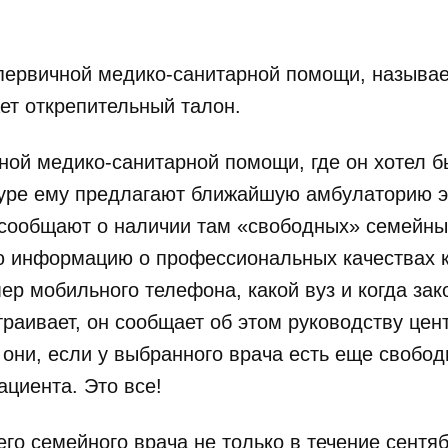
 первичной медико-санитарной помощи, называе
ет открепительный талон.
ной медико-санитарной помощи, где он хотел б
атуре ему предлагают ближайшую амбулаторию э
и сообщают о наличии там «свободных» семейны
ую информацию о профессиональных качествах 
р мобильного телефона, какой вуз и когда зак
траивает, он сообщает об этом руководству цен
они, если у выбранного врача есть еще свобо
ациента. Это все!
го семейного врача не только в течение сентяб