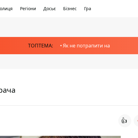
олиця
Регіони
Досьє
Бізнес
Гра
ТОПТЕМА:
Як не потрапити на
рача
👍