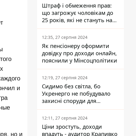
Штраф і обмеження прав:
що загрожує чоловікам до
25 років, які не стануть на
т
військовий облік
12:35, 27 серпня 2024
Як пенсіонеру оформити
ы
довідку про доходи онлайн,
того
пояснили у Мінсоцполітики
х
12:19, 27 серпня 2024
каждого
Сидимо без світла, бо
ончил и
Укренерго не побудувало
тра
захисні споруди для
дные
енергетики - нардеп
Кучеренко
12:11, 27 серпня 2024
Ціни зростуть, доходи
впадуть - аудитор Крапивко
ря, но и