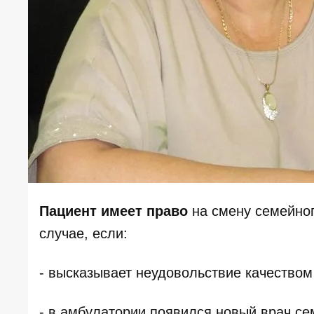
Пациент имеет право
на смену семейног
случае, если:
- высказывает неудовольствие качество
- в амбулатории появился новый врач с