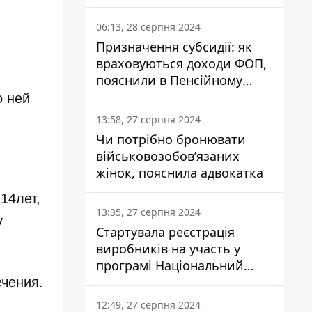
заплатить кожен українець
06:13, 28 серпня 2024
Призначення субсидії: як
враховуються доходи ФОП,
пояснили в Пенсійному
фонді
о ней
13:58, 27 серпня 2024
Чи потрібно бронювати
військовозобов’язаних
жінок, пояснила адвокатка
14лет,
13:35, 27 серпня 2024
у
Стартувала реєстрація
виробників на участь у
програмі Національний
кешбек: як це зробити
ечения.
через портал Дія
12:49, 27 серпня 2024