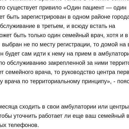
что существует привило «Один пациент — один
ет быть зарегистрирован в одном районе города
обслуживание в третьем, и всюду встать на
может быть только один семейный врач, хотя и 
 выбран не по месту регистрации, то домой на
ен будет сам идти к нему на прием в амбулатор
 по обслуживанию закрепленной за ними террит
т семейного врача, то руководство центра пер
 врача по территориальному принципу», - поя
 месяца сходить в свои амбулатории или центры
тобы уточнить работает ли еще ваш семейный в
ных телефонов.