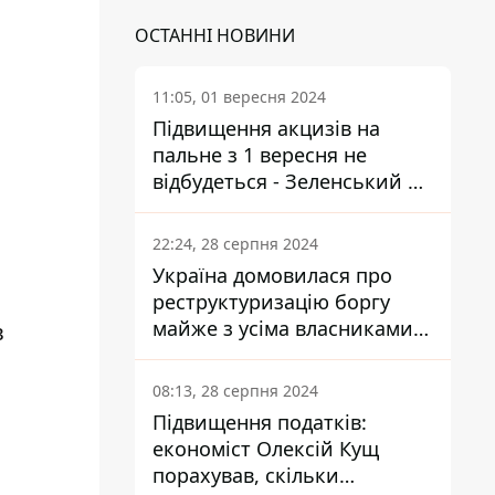
ОСТАННІ НОВИНИ
11:05, 01 вересня 2024
Підвищення акцизів на
пальне з 1 вересня не
відбудеться - Зеленський не
підписав закон
22:24, 28 серпня 2024
Україна домовилася про
реструктуризацію боргу
майже з усіма власниками
в
єврооблігацій: що це
означає для країни
08:13, 28 серпня 2024
Підвищення податків:
економіст Олексій Кущ
порахував, скільки