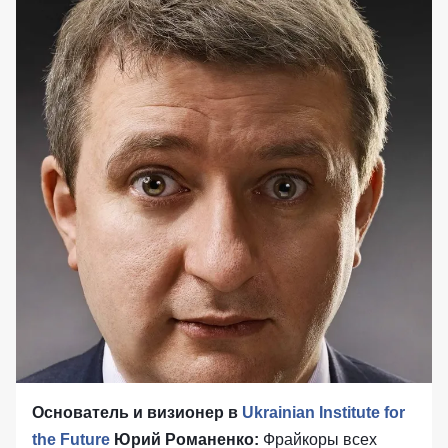
Основатель и визионер в
Ukrainian Institute for
the Future
Юрий Романенко:
Фрайкоры всех