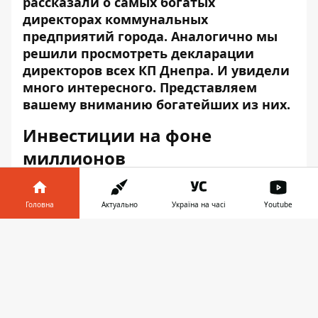
рассказали
о самых богатых
директорах коммунальных
предприятий города. Аналогично мы
решили просмотреть декларации
директоров всех КП Днепра. И увидели
много интересного. Представляем
вашему вниманию богатейших из них.
Инвестиции на фоне
миллионов
Если большинство из директоров
коммунальных предприятий Днепра
Головна
Актуально
Україна на часі
Youtube
действительно живут «на одну зарплату»,
Інформатор у
то вот директор КП «Агентство развития
Завантажити
телефоні
👉
Днепра» (и по совместительству депутат
Днепровского горсовета) Владимир
Панченко является отнюдь не бедным
человеком.