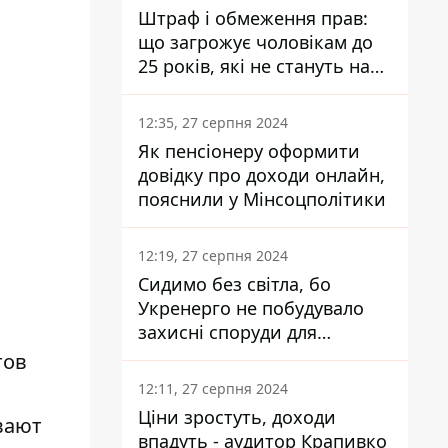
Штраф і обмеження прав:
що загрожує чоловікам до
25 років, які не стануть на
військовий облік
12:35, 27 серпня 2024
Як пенсіонеру оформити
довідку про доходи онлайн,
пояснили у Мінсоцполітики
12:19, 27 серпня 2024
Сидимо без світла, бо
Укренерго не побудувало
захисні споруди для
енергетики - нардеп
тов
Кучеренко
12:11, 27 серпня 2024
Ціни зростуть, доходи
вают
впадуть - аудитор Крапивко