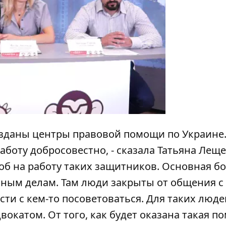
y
зданы центры правовой помощи по Украине.
оту добросовестно, - сказала Татьяна Леще
об на работу таких защитников. Основная б
вным делам. Там люди закрыты от общения с
ти с кем-то посоветоваться. Для таких люде
вокатом. От того, как будет оказана такая п