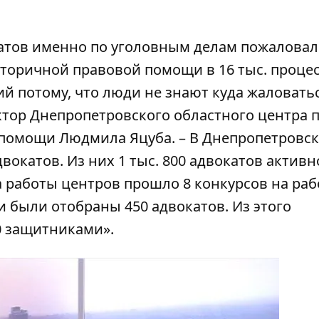
катов именно по уголовным делам пожаловал
торичной правовой помощи в 16 тыс. процес
й потому, что люди не знают куда жаловать
ектор Днепропетровского областного центра 
помощи Людмила Яцуба. – В Днепропетровс
двокатов. Из них 1 тыс. 800 адвокатов активн
а работы центров прошло 8 конкурсов на раб
 были отобраны 450 адвокатов. Из этого
0 защитниками».