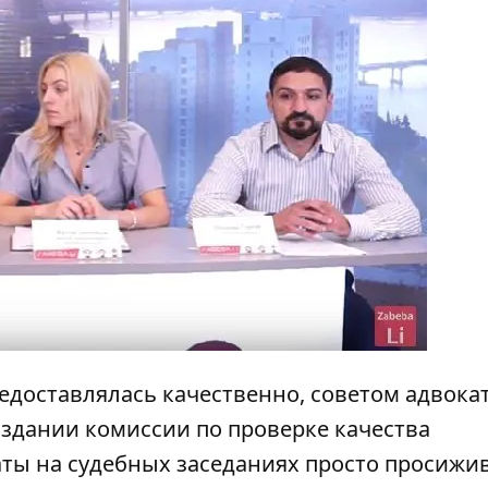
едоставлялась качественно, советом адвока
здании комиссии по проверке качества
аты на судебных заседаниях просто просижи