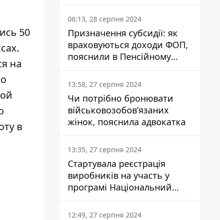
заплатить кожен українець
06:13, 28 серпня 2024
ись 50
Призначення субсидії: як
враховуються доходи ФОП,
сах.
пояснили в Пенсійному
ся на
фонді
по
13:58, 27 серпня 2024
кой
Чи потрібно бронювати
о
військовозобов’язаних
жінок, пояснила адвокатка
оту в
13:35, 27 серпня 2024
Стартувала реєстрація
виробників на участь у
програмі Національний
кешбек: як це зробити
через портал Дія
12:49, 27 серпня 2024