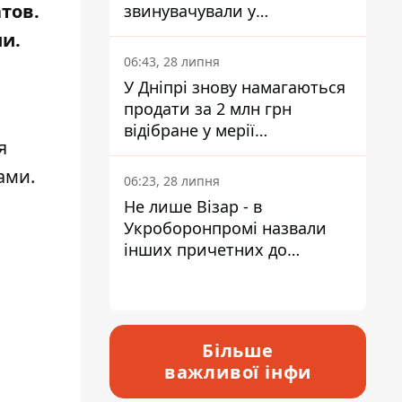
тов.
звинувачували у
контрабанді техніки та
ии.
ухиленні від сплати
06:43, 28 липня
податків
У Дніпрі знову намагаються
продати за 2 млн грн
відібране у мерії
я
приміщення Укрпошти
ами.
06:23, 28 липня
Не лише Візар - в
Укроборонпромі назвали
інших причетних до
катастрофи у Вишневому -
відповідь Інформатору
Більше
важливої інфи