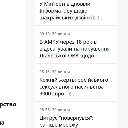
У Мін'юсті відповіли
Інформатору щодо
шахрайських дзвінків з
камери Сумського СІЗО так,
що ніхто нічого не зрозумів
09:19, 30 липня
В АМКУ через 18 років
відреагували на порушення
Львівської ОВА щодо
харчування у закладах
освіти
08:13, 30 липня
Кожній жертві російського
сексуального насильства
3000 євро - в
Мінсоцполітики пояснили
арство
Інформатору, звідки на це
08:53, 29 липня
гроші
Цитрус "повернувся":
на
раніше мережу