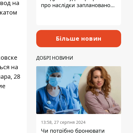
вод на
про наслідки запланованого
окатом
підвищення податків
й
Більше новин
ковске
ДОБРІ НОВИНИ
ься на
ара, 28
ие
13:58, 27 серпня 2024
Чи потрібно бронювати