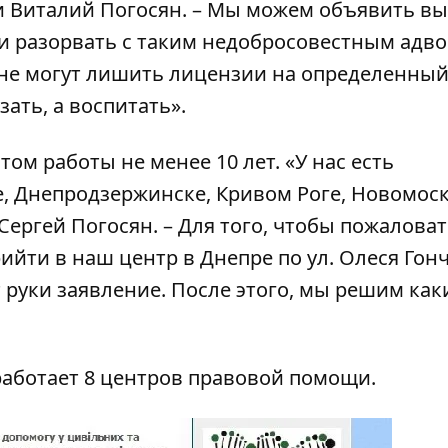
ии Виталий Погосян. – Мы можем объявить вы
и разорвать с таким недобросовестным адв
олне могут лишить лицензии на определенны
ать, а воспитать».
том работы не менее 10 лет. «У нас есть
е, Днепродзержинске, Кривом Роге, Новомос
 Сергей Погосян. – Для того, чтобы пожаловат
ийти в наш центр в Днепре по ул. Олеся Гонч
от руки заявление. После этого, мы решим как
работает
8 центров
правовой помощи.