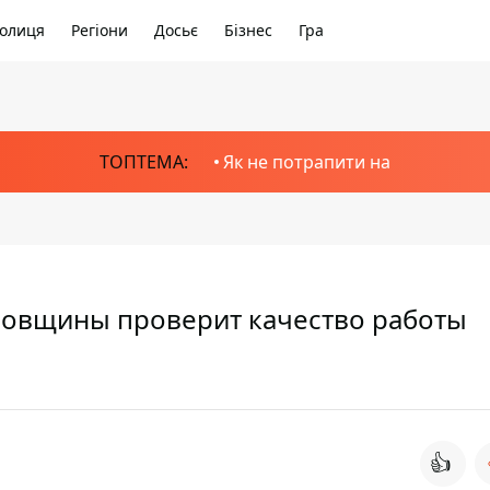
олиця
Регіони
Досьє
Бізнес
Гра
ТОПТЕМА:
Як не потрапити на
ровщины проверит качество работы
👍