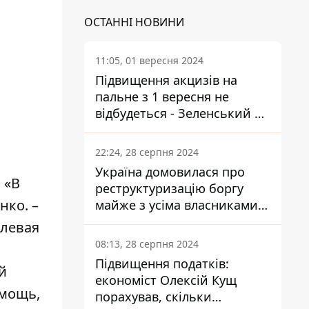
ОСТАННІ НОВИНИ
11:05, 01 вересня 2024
Підвищення акцизів на
пальне з 1 вересня не
відбудеться - Зеленський не
підписав закон
22:24, 28 серпня 2024
Україна домовилася про
 «В
реструктуризацію боргу
нко. –
майже з усіма власниками
єврооблігацій: що це
олевая
означає для країни
08:13, 28 серпня 2024
Підвищення податків:
й
економіст Олексій Кущ
омощь,
порахував, скільки