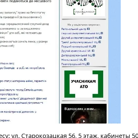
есу:
ул. Старокозацкая 56
, 5 этаж, кабинеты 50