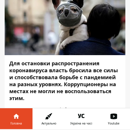
Для остановки распространения
коронавируса власть бросила все силы
и способствовала борьбе с пандемией
на разных уровнях. Коррупционеры на
местах не могли не воспользоваться
этим.
Журналисты
BIHUS.info
выяснили, как
чиновники зарабатывали на «ковидных»
закупках. И посчитали, что можно было
Головна
Актуально
Україна на часі
Youtube