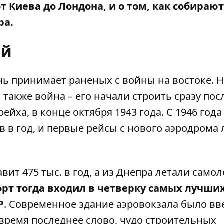
т Киева до Лондона, и о том, как собирают
ра.
ый
нь принимает раненых с войны на востоке. 
также война – его начали строить сразу пос
ейха, в конце октября 1943 года. С 1946 года
в в год, и первые рейсы с нового аэродрома 
вит 475 тыс. в год, а из Днепра летали самол
рт тогда входил в четверку самых лучши
Р
. Современное здание аэровокзала было вв
о время последнее слово, чудо строительных