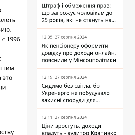
Штраф і обмеження прав:
в
що загрожує чоловікам до
молёты
25 років, які не стануть на
військовий облік
фию.
12:35, 27 серпня 2024
 с 1996
Як пенсіонеру оформити
довідку про доходи онлайн,
с
пояснили у Мінсоцполітики
евшим
 это
12:19, 27 серпня 2024
Сидимо без світла, бо
чи
Укренерго не побудувало
захисні споруди для
енергетики - нардеп
Кучеренко
12:11, 27 серпня 2024
Ціни зростуть, доходи
рству
впадуть - аудитор Крапивко