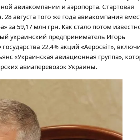
нной авиакомпании и аэропорта. Стартовая
. 28 августа того же года авиакомпания вмес
 за 59,17 млн грн. Как стало потом известно
ный украинский предприниматель
Игорь
 у государства 22,4% акций «Аеросвіт», включ
янс «Украинская авиационная группа», кото
рских авиаперевозок Украины.