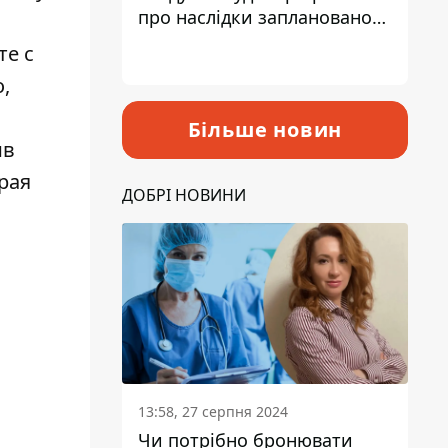
про наслідки запланованого
підвищення податків
те с
,
Більше новин
ив
рая
ДОБРІ НОВИНИ
13:58, 27 серпня 2024
Чи потрібно бронювати