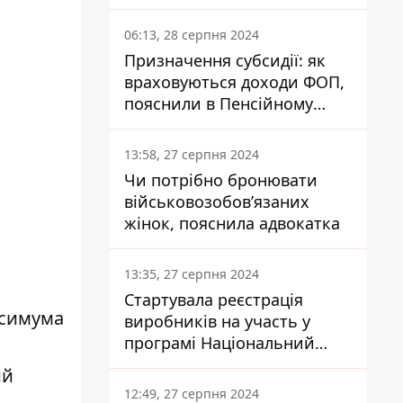
заплатить кожен українець
06:13, 28 серпня 2024
Призначення субсидії: як
враховуються доходи ФОП,
пояснили в Пенсійному
фонді
13:58, 27 серпня 2024
Чи потрібно бронювати
військовозобов’язаних
жінок, пояснила адвокатка
13:35, 27 серпня 2024
Стартувала реєстрація
ксимума
виробників на участь у
програмі Національний
кешбек: як це зробити
ий
через портал Дія
12:49, 27 серпня 2024