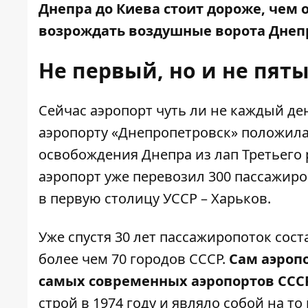
Днепра до Киева стоит дороже, чем о
возрождать воздушные ворота Днеп
Не первый, но и не пят
Сейчас аэропорт чуть ли не каждый де
аэропорту «Днепропетровск» положила 
освобождения Днепра из лап Третьего р
аэропорт уже перевозил 300 пассажиро
в первую столицу УССР – Харьков.
Уже спустя 30 лет пассажиропоток соста
более чем 70 городов СССР.
Сам аэропо
самых современных аэропортов ССС
строй в 1974 году и являло собой на т