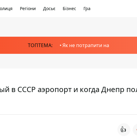
олиця
Регіони
Досьє
Бізнес
Гра
ТОПТЕМА:
Як не потрапити на
ый в СССР аэропорт и когда Днепр по
👍