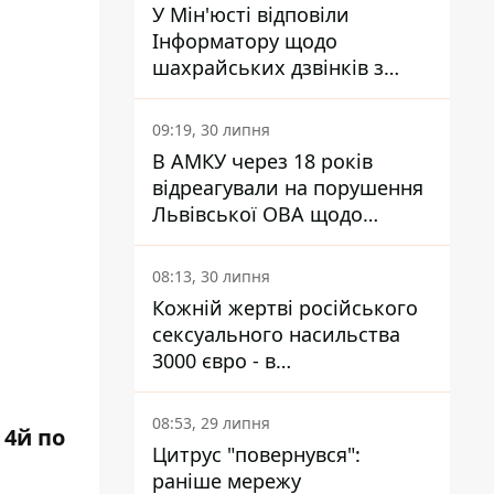
У Мін'юсті відповіли
Інформатору щодо
шахрайських дзвінків з
камери Сумського СІЗО так,
що ніхто нічого не зрозумів
09:19, 30 липня
В АМКУ через 18 років
відреагували на порушення
Львівської ОВА щодо
харчування у закладах
освіти
08:13, 30 липня
Кожній жертві російського
сексуального насильства
3000 євро - в
Мінсоцполітики пояснили
Інформатору, звідки на це
08:53, 29 липня
 4й по
гроші
Цитрус "повернувся":
раніше мережу