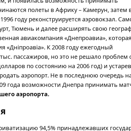
м, и появилась возможность принимать
инаются полеты в Африку – Камерун, затем 
1996 году реконструируется аэровокзал. Са
урт, Тюмень и далее расширять свою геогра
твенная авиакомпания «Днепроавиа», которая
я «Дніпроавіа». К 2008 году ежегодный
тыс. пассажиров, но это не решало проблем 
олларов по состоянию на 2006 год) и устар
родать аэропорт. Не в последнюю очередь на
09 года возможности Днепра принимать мат
вшего аэропорта.
ия
 приватизацию 94,5% принадлежавших госуда