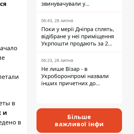
ся
звинувачували у
контрабанді техніки та
ухиленні від сплати
06:43, 28 липня
податків
Поки у мерії Дніпра сплять,
відібране у неї приміщення
Укрпошти продають за 2
Начало
мільйони
ле
06:23, 28 липня
Не лише Візар - в
Укроборонпромі назвали
летали
інших причетних до
катастрофи у Вишневому -
відповідь Інформатору
еты в
х и
Більше
едено в
важливої інфи