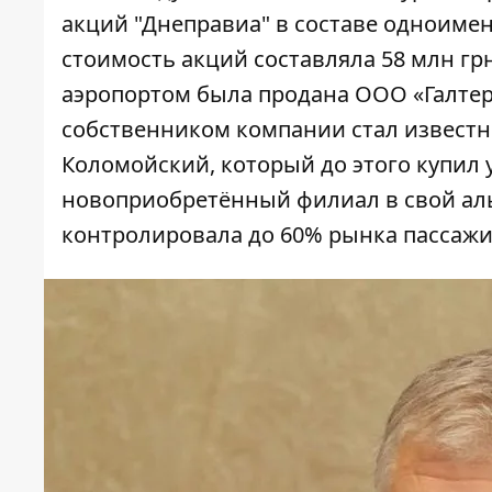
акций "Днеправиа" в составе одноиме
стоимость акций составляла 58 млн грн
аэропортом была продана ООО «Галтера»
собственником компании стал извест
Коломойский
, который до этого купил
новоприобретённый филиал в свой аль
контролировала до 60% рынка пассажи