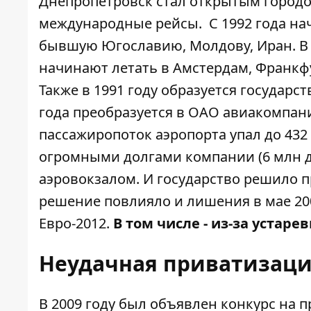
Днепропетровск стал открытым городо
международные рейсы. С 1992 года нач
бывшую Югославию, Молдову, Иран. В 
начинают летать в Амстердам, Франкф
Также в 1991 году образуется государс
года преобразуется в ОАО авиакомпани
пассажиропоток аэропорта упал до 432 
огромными долгами компании (6 млн д
аэровокзалом. И государство решило п
решение повлияло и лишения в мае 20
Евро-2012.
В том числе - из-за устаре
Неудачная приватизац
В 2009 году был объявлен конкурс на