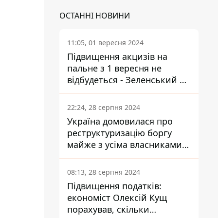
ОСТАННІ НОВИНИ
11:05, 01 вересня 2024
Підвищення акцизів на
пальне з 1 вересня не
відбудеться - Зеленський не
підписав закон
22:24, 28 серпня 2024
Україна домовилася про
реструктуризацію боргу
майже з усіма власниками
єврооблігацій: що це
означає для країни
08:13, 28 серпня 2024
Підвищення податків:
економіст Олексій Кущ
порахував, скільки