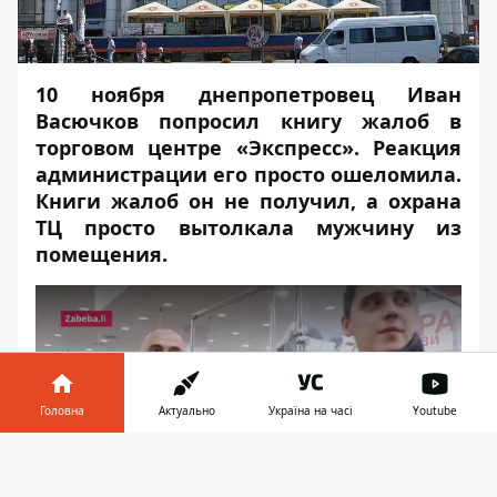
10 ноября днепропетровец Иван
Васючков попросил книгу жалоб в
торговом центре «Экспресс». Реакция
администрации его просто ошеломила.
Книги жалоб он не получил, а охрана
ТЦ просто вытолкала мужчину из
помещения.
Головна
Актуально
Україна на часі
Youtube
Play
Інформатор у
Завантажити
телефоні
👉