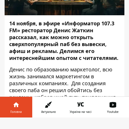
14 ноября, в эфире
«Информатор 107.3
FM»
ресторатор Денис Жаткин
рассказал, как можно открыть
сверхпопулярный паб без вывески,
афиш и рекламы. Делимся его
интереснейшим опытом с читателями.
Денис по образованию маркетолог, всю
жизнь занимался маркетингом в
различных компаниях. Для создания
своего паба он решил обойтись без
рекламы, избрав иной путь привлечения
клиентов. Заведение «Кеды
искусствоведа» стало культовым, там нет
Головна
Актуально
Україна на часі
Youtube
вывески, и всегда хватает посетителей.
Інформатор у
Завантажити