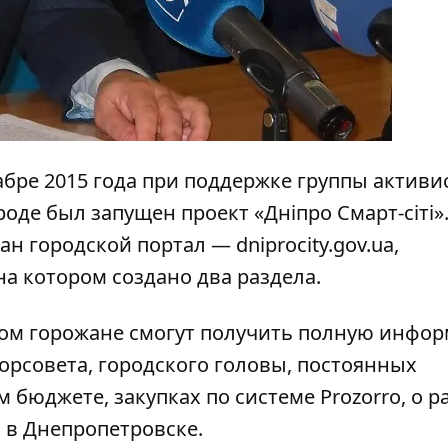
абре 2015 года при поддержке группы активи
роде был запущен проект «Дніпро Смарт-сіті»
здан городской портал —
dniprocity.gov.ua
,
а котором создано два раздела.
ором горожане смогут получить полную инфо
горсовета, городского головы, постоянных
м бюджете, закупках по системе Prozorro, о р
 в Днепропетровске.