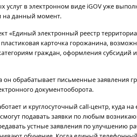
х услуг в электронном виде
iGOV
уже выпол
и на данный момент.
ект «Единый электронный реестр территори
ь пластиковая карточка горожанина, возмож
категориям граждан, оформления субсидий и
а он обрабатывает письменные заявления г
лектронного документооборота.
ботает и круглосуточный call-центр, куда на
смогут подавать заявки по любым возника
едавать устные заявления по улучшению р
анчивают обучение. Когда единый телефонны