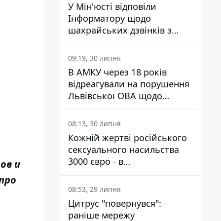
У Мін'юсті відповіли
Інформатору щодо
шахрайських дзвінків з
камери Сумського СІЗО так,
що ніхто нічого не зрозумів
09:19, 30 липня
В АМКУ через 18 років
відреагували на порушення
Львівської ОВА щодо
харчування у закладах
освіти
08:13, 30 липня
Кожній жертві російського
сексуального насильства
3000 євро - в
ов и
Мінсоцполітики пояснили
про
Інформатору, звідки на це
08:53, 29 липня
гроші
Цитрус "повернувся":
раніше мережу