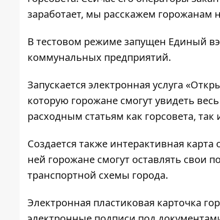
заработает, мы расскажем горожанам н
В тестовом режиме запущен Единый вэб
коммунальных предприятий.
Запускается электронная услуга «Отк
которую горожане смогут увидеть вес
расходным статьям как горсовета, так 
Создается также интерактивная карта
ней горожане смогут оставлять свои 
транспортной схемы города.
Электронная пластиковая карточка гор
электронные подписи под документами,