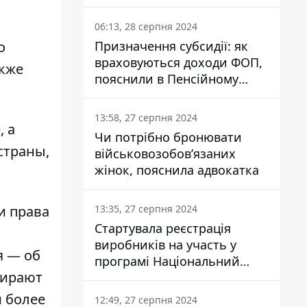
заплатить кожен українець
06:13, 28 серпня 2024
о
Призначення субсидії: як
враховуються доходи ФОП,
акже
пояснили в Пенсійному
фонді
13:58, 27 серпня 2024
, а
Чи потрібно бронювати
страны,
військовозобов’язаних
жінок, пояснила адвокатка
и права
13:35, 27 серпня 2024
Стартувала реєстрація
виробників на участь у
я — об
програмі Національний
бирают
кешбек: як це зробити
через портал Дія
и более
12:49, 27 серпня 2024