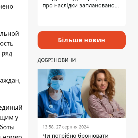
про наслідки запланованого
нено
підвищення податків
альной
Більше новин
ность
 ряд
ДОБРІ НОВИНИ
раждан,
 единый
ющим у
аботы
13:58, 27 серпня 2024
Чи потрібно бронювати
й номер