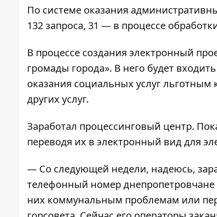
По системе оказания административны
132 запроса, 31 — в процессе обработк
В процессе создания электронный про
громады города». В него будет входит
оказания социальных услуг льготным 
других услуг.
Заработал процессинговый центр. Пок
переводя их в электронный вид для э
— Со следующей недели, надеюсь, зара
телефонный номер днепропетровчане 
них коммунальным проблемам или пер
горсовета. Сейчас его операторы зак