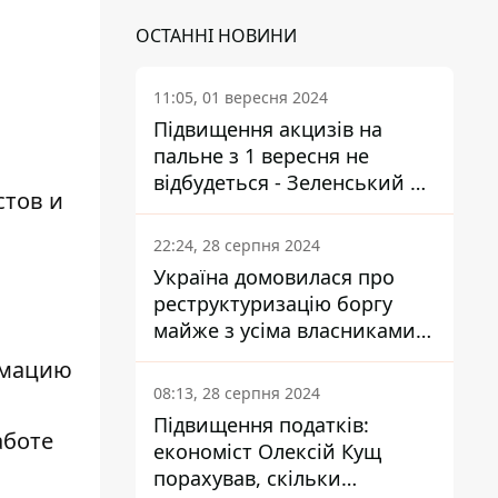
ОСТАННІ НОВИНИ
11:05, 01 вересня 2024
Підвищення акцизів на
пальне з 1 вересня не
відбудеться - Зеленський не
стов и
підписав закон
.
22:24, 28 серпня 2024
Україна домовилася про
реструктуризацію боргу
майже з усіма власниками
єврооблігацій: що це
рмацию
означає для країни
08:13, 28 серпня 2024
Підвищення податків:
аботе
економіст Олексій Кущ
порахував, скільки