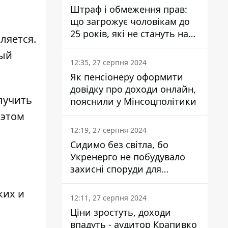
Штраф і обмеження прав:
що загрожує чоловікам до
25 років, які не стануть на
ляется.
військовий облік
ный
12:35, 27 серпня 2024
Як пенсіонеру оформити
довідку про доходи онлайн,
лучить
пояснили у Мінсоцполітики
 этом
12:19, 27 серпня 2024
Сидимо без світла, бо
Укренерго не побудувало
захисні споруди для
енергетики - нардеп
ких и
Кучеренко
12:11, 27 серпня 2024
Ціни зростуть, доходи
впадуть - аудитор Крапивко