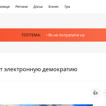
олиця
Регіони
Досьє
Бізнес
Гра
ТОПТЕМА:
Як не потрапити на
ют электронную демократию
👍