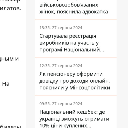
військовозобов’язаних
илатов.
жінок, пояснила адвокатка
13:35, 27 серпня 2024
Стартувала реєстрація
виробників на участь у
програмі Національний
кешбек: як це зробити
одным и
через портал Дія
12:35, 27 серпня 2024
Як пенсіонеру оформити
довідку про доходи онлайн,
. На
пояснили у Мінсоцполітики
09:55, 27 серпня 2024
Національний кешбек: де
українці зможуть отримати
10% ціни куплених
 билеты