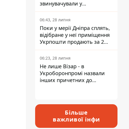
звинувачували у
контрабанді техніки та
ухиленні від сплати
06:43, 28 липня
податків
Поки у мерії Дніпра сплять,
відібране у неї приміщення
Укрпошти продають за 2
мільйони
06:23, 28 липня
Не лише Візар - в
Укроборонпромі назвали
інших причетних до
катастрофи у Вишневому -
відповідь Інформатору
Більше
важливої інфи