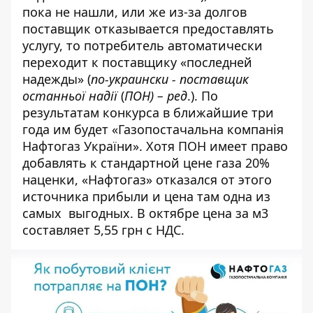
пока не нашли, или же из-за долгов
поставщик отказывается предоставлять
услугу, то
потребитель автоматически
переходит к поставщику «последней
надежды
» (
по-украински - поставщик
останньої надії
(
ПОН) – ред
.). По
результатам конкурса в ближайшие три
года им будет «
Газопостачальна компанія
Нафтогаз України
». Хотя ПОН имеет право
добавлять к стандартной цене газа 20%
наценки, «Нафтогаз» отказался от этого
источника прибыли и цена там одна из
самых выгодных. В октябре цена за м3
составляет 5,55 грн с НДС.