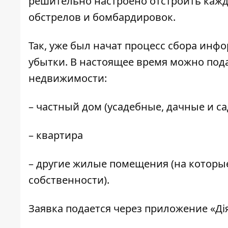
решительно настроено отстроить кажд
обстрелов и бомбардировок.
Так, уже был начат процесс сбора инф
убытки. В настоящее время можно под
недвижимости:
– частный дом (усадебные, дачные и с
– квартира
– другие жилые помещения (на которы
собственности).
Заявка подается через приложение «Ді