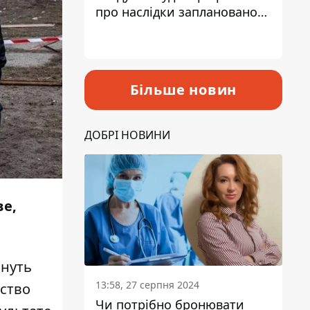
про наслідки запланованого
підвищення податків
Більше новин
ДОБРІ НОВИНИ
ве,
инуть
13:58, 27 серпня 2024
рство
Чи потрібно бронювати