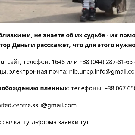
близкими, не знаете об их судьбе - их пом
тор Деньги
расскажет, что для этого нужно
ро
:
сайт
, телефон: 1648 или +38 (044) 287-81-65 
ы, электронная почта: nib.uncp.info@gmail.c
свобождению пленных
: телефоны: +38 067 65
nited.centre.ssu@gmail.com
ссылка
, гугл-форма заявки
тут