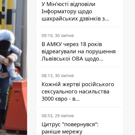
У Мін'юсті відповіли
Інформатору щодо
шахрайських дзвінків з
камери Сумського СІЗО так,
що ніхто нічого не зрозумів
09:19, 30 липня
В АМКУ через 18 років
відреагували на порушення
Львівської ОВА щодо
харчування у закладах
освіти
08:13, 30 липня
Кожній жертві російського
сексуального насильства
3000 євро - в
Мінсоцполітики пояснили
Інформатору, звідки на це
08:53, 29 липня
гроші
Цитрус "повернувся":
раніше мережу