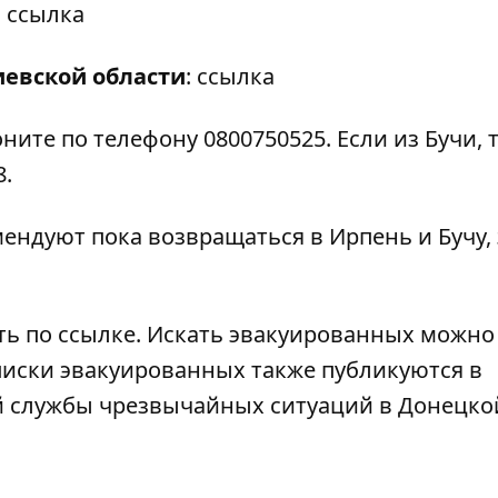
:
ссылка
иевской области
:
ссылка
ите по телефону 0800750525. Если из Бучи, т
8.
мендуют пока возвращаться в Ирпень и Бучу, 
ть по
ссылке
. Искать эвакуированных можно
Списки эвакуированных также публикуются в
й службы чрезвычайных ситуаций в Донецко