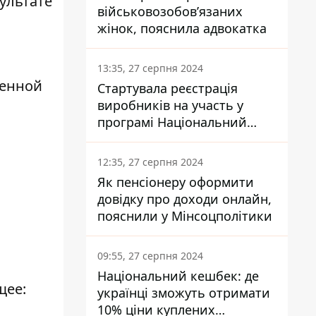
ультате
військовозобов’язаних
жінок, пояснила адвокатка
13:35, 27 серпня 2024
денной
Стартувала реєстрація
виробників на участь у
програмі Національний
кешбек: як це зробити
через портал Дія
12:35, 27 серпня 2024
Як пенсіонеру оформити
довідку про доходи онлайн,
пояснили у Мінсоцполітики
09:55, 27 серпня 2024
Національний кешбек: де
щее:
українці зможуть отримати
10% ціни куплених