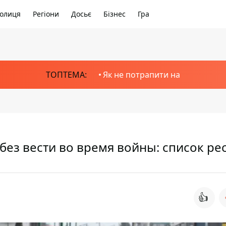
олиця
Регіони
Досьє
Бізнес
Гра
ТОПТЕМА:
Як не потрапити на
без вести во время войны: список ре
👍