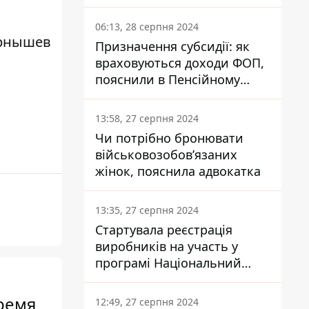
заплатить кожен українець
06:13, 28 серпня 2024
рнышев
Призначення субсидії: як
враховуються доходи ФОП,
пояснили в Пенсійному
фонді
13:58, 27 серпня 2024
Чи потрібно бронювати
військовозобов’язаних
жінок, пояснила адвокатка
13:35, 27 серпня 2024
Стартувала реєстрація
виробників на участь у
програмі Національний
кешбек: як це зробити
через портал Дія
время
12:49, 27 серпня 2024