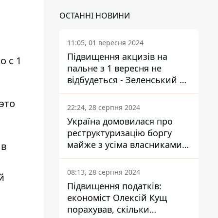
ОСТАННІ НОВИНИ
11:05, 01 вересня 2024
Підвищення акцизів на
о с 1
пальне з 1 вересня не
відбудеться - Зеленський не
підписав закон
это
22:24, 28 серпня 2024
Україна домовилася про
реструктуризацію боргу
майже з усіма власниками
 в
єврооблігацій: що це
означає для країни
08:13, 28 серпня 2024
й
Підвищення податків:
економіст Олексій Кущ
порахував, скільки