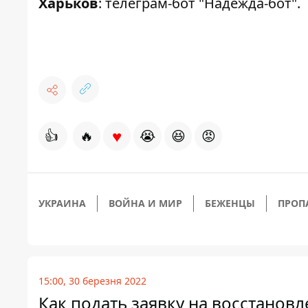
Харьков
: телеграм-бот "
Надежда-бот
".
♥
👍
🔥
😭
😆
😡
УКРАИНА
ВОЙНА И МИР
БЕЖЕНЦЫ
ПРОП
15:00, 30 березня 2022
Как подать заявку на восстанов