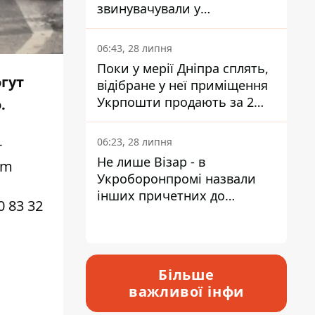
звинувачували у
контрабанді техніки та
ухиленні від сплати
06:43, 28 липня
податків
Поки у мерії Дніпра сплять,
огут
відібране у неї приміщення
Укрпошти продають за 2
.
мільйони
-
06:23, 28 липня
Не лише Візар - в
om
Укроборонпромі назвали
інших причетних до
0 83 32
катастрофи у Вишневому -
відповідь Інформатору
Більше
важливої інфи