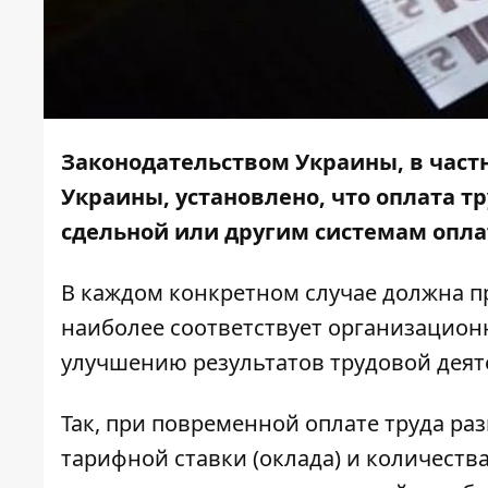
Законодательством Украины, в частн
Украины, установлено, что оплата т
сдельной или другим системам опла
В каждом конкретном случае должна п
наиболее соответствует организацион
улучшению результатов трудовой деят
Так, при повременной оплате труда ра
тарифной ставки (оклада) и количеств