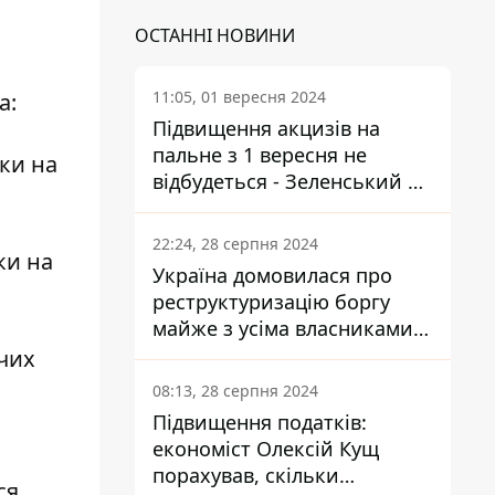
ОСТАННІ НОВИНИ
11:05, 01 вересня 2024
а:
Підвищення акцизів на
пальне з 1 вересня не
ки на
відбудеться - Зеленський не
підписав закон
22:24, 28 серпня 2024
ки на
Україна домовилася про
реструктуризацію боргу
майже з усіма власниками
єврооблігацій: що це
очих
означає для країни
08:13, 28 серпня 2024
Підвищення податків:
економіст Олексій Кущ
порахував, скільки
ся