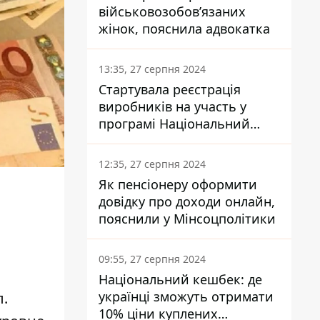
військовозобов’язаних
жінок, пояснила адвокатка
13:35, 27 серпня 2024
Стартувала реєстрація
виробників на участь у
програмі Національний
кешбек: як це зробити
через портал Дія
12:35, 27 серпня 2024
Як пенсіонеру оформити
довідку про доходи онлайн,
пояснили у Мінсоцполітики
09:55, 27 серпня 2024
Національний кешбек: де
українці зможуть отримати
л.
10% ціни куплених