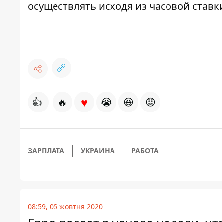
осуществлять исходя из часовой ставк
♥
👍
🔥
😭
😆
😡
ЗАРПЛАТА
УКРАИНА
РАБОТА
08:59, 05 жовтня 2020