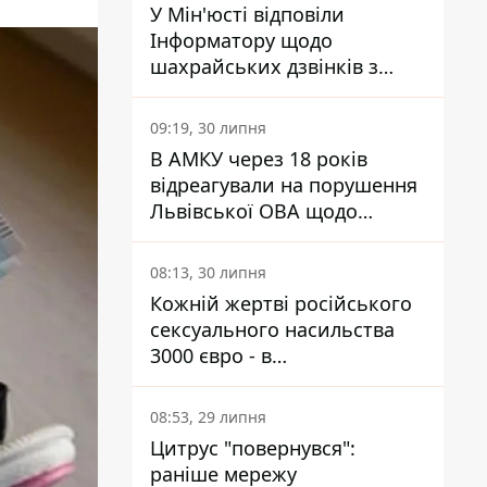
У Мін'юсті відповіли
Інформатору щодо
шахрайських дзвінків з
камери Сумського СІЗО так,
що ніхто нічого не зрозумів
09:19, 30 липня
В АМКУ через 18 років
відреагували на порушення
Львівської ОВА щодо
харчування у закладах
освіти
08:13, 30 липня
Кожній жертві російського
сексуального насильства
3000 євро - в
Мінсоцполітики пояснили
Інформатору, звідки на це
08:53, 29 липня
гроші
Цитрус "повернувся":
раніше мережу