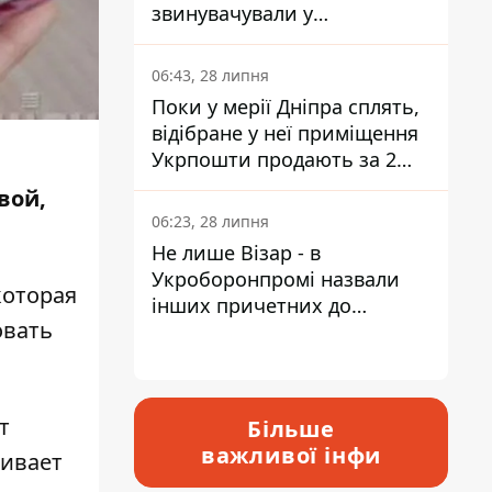
звинувачували у
контрабанді техніки та
ухиленні від сплати
06:43, 28 липня
податків
Поки у мерії Дніпра сплять,
відібране у неї приміщення
Укрпошти продають за 2
мільйони
вой,
06:23, 28 липня
Не лише Візар - в
Укроборонпромі назвали
которая
інших причетних до
овать
катастрофи у Вишневому -
відповідь Інформатору
т
Більше
важливої інфи
ривает