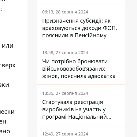
заплатить кожен українець
:
06:13, 28 серпня 2024
Призначення субсидії: як
враховуються доходи ФОП,
пояснили в Пенсійному
фонді
м или
13:58, 27 серпня 2024
Чи потрібно бронювати
сверх
військовозобов’язаних
жінок, пояснила адвокатка
вки
13:35, 27 серпня 2024
Стартувала реєстрація
виробників на участь у
чески
програмі Національний
ен
кешбек: як це зробити
азно
через портал Дія
12:49, 27 серпня 2024