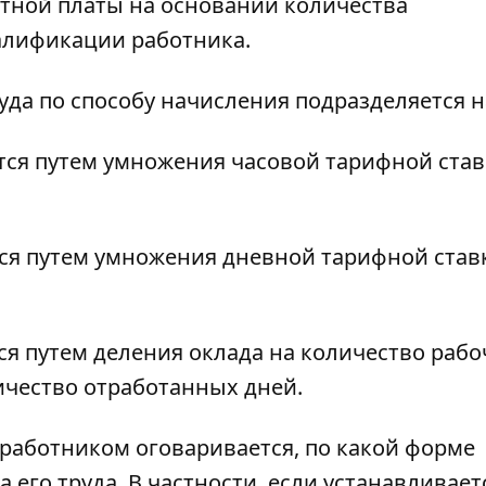
тной платы на основании количества
алификации работника.
уда по способу начисления подразделяется н
ется путем умножения часовой тарифной став
тся путем умножения дневной тарифной став
тся путем деления оклада на количество раб
ичество отработанных дней.
 работником оговаривается, по какой форме
а его труда. В частности, если устанавливает