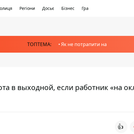
олиця
Регіони
Досьє
Бізнес
Гра
ТОПТЕМА:
Як не потрапити на
та в выходной, если работник «на ок
👍