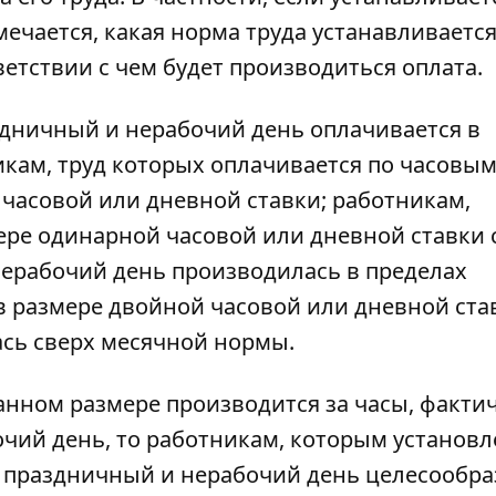
мечается, какая норма труда устанавливается
ветствии с чем будет производиться оплата.
аздничный и нерабочий день оплачивается в
икам, труд которых оплачивается по часовы
 часовой или дневной ставки; работникам,
ере одинарной часовой или дневной ставки 
нерабочий день производилась в пределах
в размере двойной часовой или дневной ста
ась сверх месячной нормы.
занном размере производится за часы, факти
чий день, то работникам, которым установл
 в праздничный и нерабочий день целесообр