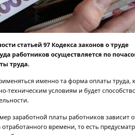
ости статьей 97 Кодекса законов о труде
руда работников осуществляется по почасо
ты труда.
рименяться именно та форма оплаты труда, 
но-техническим условиям и будет способств
ельности.
змер заработной платы работников зависит о
а отработанного времени, то есть предусмат