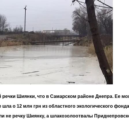
 речки Шиянки, что в Самарском районе Днепра. Ее м
 шла о 12 млн грн из областного экологического фонда 
ли не речку Шиянку, а шлакозолоотвалы Приднепровск