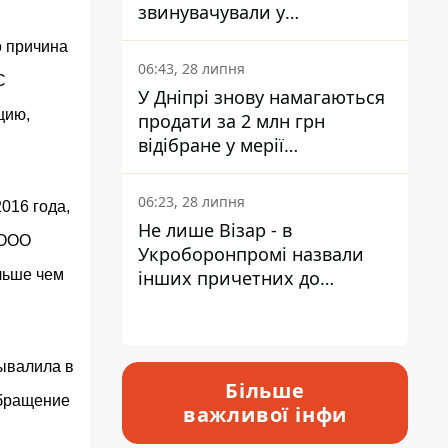
звинувачували у
контрабанді техніки та
то причина
ухиленні від сплати
06:43, 28 липня
С
податків
У Дніпрі знову намагаються
цию,
продати за 2 млн грн
відібране у мерії
приміщення Укрпошти
06:23, 28 липня
016 года,
Не лише Візар - в
 ООО
Укроборонпромі назвали
льше чем
інших причетних до
катастрофи у Вишневому -
відповідь Інформатору
вывалила в
Більше
обращение
важливої інфи