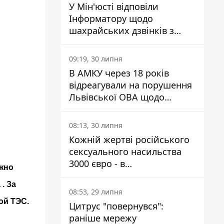
У Мін'юсті відповіли
Інформатору щодо
шахрайських дзвінків з
камери Сумського СІЗО так,
що ніхто нічого не зрозумів
09:19, 30 липня
В АМКУ через 18 років
відреагували на порушення
Львівської ОВА щодо
харчування у закладах
освіти
08:13, 30 липня
Кожній жертві російського
сексуального насильства
3000 євро - в
ожно
Мінсоцполітики пояснили
. За
Інформатору, звідки на це
08:53, 29 липня
гроші
ой ТЭС.
Цитрус "повернувся":
раніше мережу