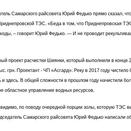
датель Самарского райсовета Юрий Федько
прямо сказал
, ч
Приднепровской ТЭС. «Беда в том, что Приднепровская ТЭ
ходы, – говорит Юрий Федько. — И не проводит рекультива
овый
проект расчистки
Шиянки, который выполнили в конце 2
. грн. Проектант - ЧП «Асгард». Реку в 2017 году чистило
ь
и
здесь
. В общей сложности в прошлом году начистили бо
кое областное управление водных ресурсов.
 видимо, по поводу очередной порции золы, которую ТЭС 
редседатель Самарского райсовета Юрий Федько написали 