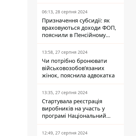
заплатить кожен українець
06:13, 28 серпня 2024
Призначення субсидії: як
враховуються доходи ФОП,
пояснили в Пенсійному
фонді
13:58, 27 серпня 2024
Чи потрібно бронювати
військовозобов’язаних
жінок, пояснила адвокатка
13:35, 27 серпня 2024
Стартувала реєстрація
виробників на участь у
програмі Національний
кешбек: як це зробити
через портал Дія
12:49, 27 серпня 2024