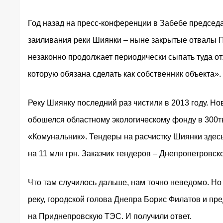
Год назад на пресс-конференции в Забебе предсе
заиливания реки Шиянки – ныне закрытые отвалы 
незаконно продолжает периодически сыпать туда от
которую обязана сделать как собственник объекта».
Реку Шиянку последний раз чистили в 2013 году. Н
обошелся областному экологическому фонду в 300тыс
«Комунальник». Тендеры на расчистку Шиянки
здес
на 11 млн грн. Заказчик тендеров – Днепропетровс
Что там случилось дальше, нам точно неведомо. Но
реку, городской голова Днепра Борис Филатов и п
на Приднепровскую ТЭС. И получили ответ.