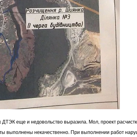
к ДТЭК еще и недовольство выразила. Мол, проект расчист
оты выполнены некачественно. При выполнении работ нар