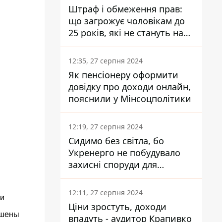
Штраф і обмеження прав:
що загрожує чоловікам до
25 років, які не стануть на
військовий облік
12:35, 27 серпня 2024
Як пенсіонеру оформити
довідку про доходи онлайн,
пояснили у Мінсоцполітики
12:19, 27 серпня 2024
Сидимо без світла, бо
Укренерго не побудувало
захисні споруди для
енергетики - нардеп
Кучеренко
12:11, 27 серпня 2024
ки
Ціни зростуть, доходи
ушены
впадуть - аудитор Крапивко