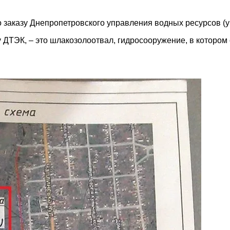
о заказу Днепропетровского управления водных ресурсов (
ту ДТЭК, – это шлакозолоотвал, гидросооружение, в котором