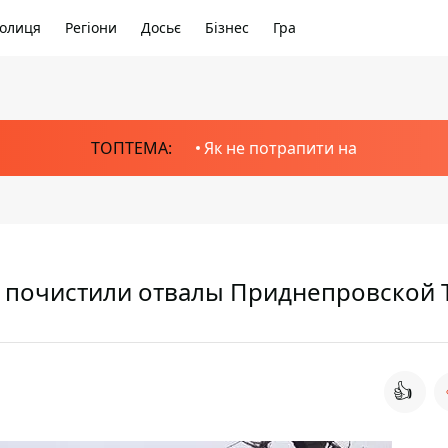
олиця
Регіони
Досьє
Бізнес
Гра
ТОПТЕМА:
Як не потрапити на
 почистили отвалы Приднепровской 
👍