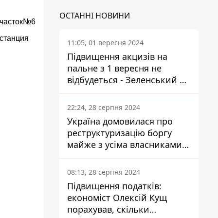
ОСТАННІ НОВИНИ
участок№6
 станция
11:05, 01 вересня 2024
Підвищення акцизів на
пальне з 1 вересня не
відбудеться - Зеленський не
підписав закон
22:24, 28 серпня 2024
Україна домовилася про
реструктуризацію боргу
майже з усіма власниками
єврооблігацій: що це
означає для країни
08:13, 28 серпня 2024
Підвищення податків:
економіст Олексій Кущ
порахував, скільки