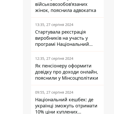
військовозобов’язаних
жінок, пояснила адвокатка
13:35, 27 серпня 2024
Стартувала реєстрація
виробників на участь у
програмі Національний
кешбек: як це зробити
через портал Дія
12:35, 27 серпня 2024
Як пенсіонеру оформити
довідку про доходи онлайн,
пояснили у Мінсоцполітики
09:55, 27 серпня 2024
Національний кешбек: де
українці зможуть отримати
10% ціни куплених