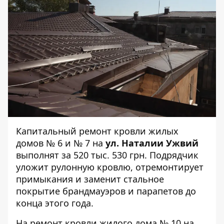
Капитальный ремонт кровли жилых
домов
№ 6
и
№ 7
на
ул. Наталии Ужвий
выполнят за 520 тыс. 530 грн. Подрядчик
уложит рулонную кровлю, отремонтирует
примыкания и заменит стальное
покрытие брандмауэров и парапетов до
конца этого года.
На ремонт кровли жилого дома
№ 10
на