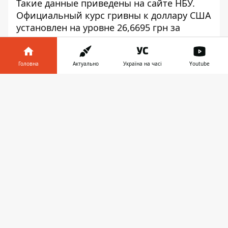
Такие данные приведены на
сайте НБУ
.
Официальный курс гривны к доллару США
установлен на уровне 26,6695 грн за
доллар против 26,7207 грн за доллар в
понедельник, курс гривны к евро
установлен на уровне 29,8952 грн за евро
Головна
Актуально
Україна на часі
Youtube
против 29,9953 грн за евро днем ранее.
Інформатор у
Завантажити
Егор Мороз
телефоні
👉
♥
🔥
😭
😆
😡
👍
УКРАИНА
ЭКОНОМИКА
КУРС ДОЛАРА
КУРС ВАЛЮТ