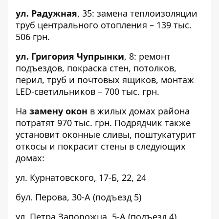
ул. Радужная
,
35
: замена теплоизоляции
труб центрального отопления – 139 тыс.
506 грн.
ул. Григория Чупрынки
,
8
: ремонт
подъездов, покраска стен, потолков,
перил, труб и почтовых ящиков, монтаж
LED-светильников – 700 тыс. грн.
На
замену окон
в жилых домах района
потратят 970 тыс. грн. Подрядчик также
установит оконные сливы, поштукатурит
откосы и покрасит стены в следующих
домах:
ул. Курнатовского,
17-Б
,
22
,
24
бул. Перова,
30-А
(подъезд 5)
ул. Петра Запорожца,
5-А
(подъезд 4)