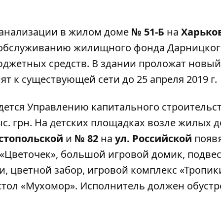
канализации в жилом доме
№ 51-Б
на
Харько
 обслуживанию жилищного фонда Дарницког
 бюджетных средств. В здании проложат новый
т к существующей сети до 25 апреля 2019 г.
дется Управлению капитального строительс
с. грн. На детских площадках возле жилых 
астопольской
и
№ 82
на
ул. Российской
появ
 «Цветочек», большой игровой домик, подве
и, цветной забор, игровой комплекс «Тропик
 стол «Мухомор». Исполнитель должен обуст