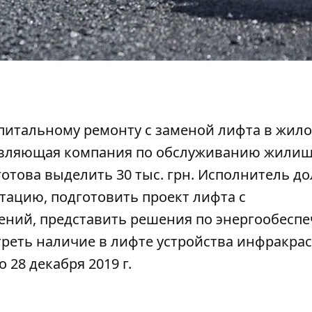
питальному ремонту с заменой лифта в жил
вляющая компания по обслуживанию жили
готова выделить 30 тыс. грн. Исполнитель д
ацию, подготовить проект лифта с
ний, представить решения по энергообесп
треть наличие в лифте устройства инфракра
 28 декабря 2019 г.