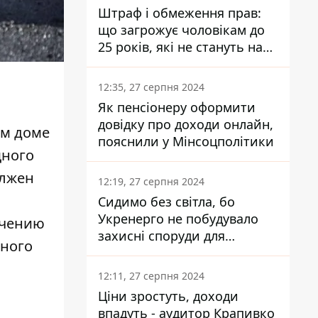
Штраф і обмеження прав:
що загрожує чоловікам до
25 років, які не стануть на
військовий облік
12:35, 27 серпня 2024
Як пенсіонеру оформити
довідку про доходи онлайн,
ом доме
пояснили у Мінсоцполітики
щного
олжен
12:19, 27 серпня 2024
Сидимо без світла, бо
Укренерго не побудувало
ечению
захисні споруди для
сного
енергетики - нардеп
Кучеренко
12:11, 27 серпня 2024
Ціни зростуть, доходи
впадуть - аудитор Крапивко