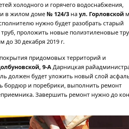
тей холодного и горячего водоснабжения,
ии в жилом доме
№ 124/3
на
ул. Горловской
м
Исполнителю нужно будет разобрать старый
 труб, проложить новые полиэтиленовые тр
 до 30 декабря 2019 г.
 покрытия
придомовых территорий и
долбуновской, 9-А
Дарницкая райадминистр
ель должен будет уложить новый слой асфаль
ть бордюр и поребрики, выполнить ремонт
еприемника. Завершить ремонт нужно до ко