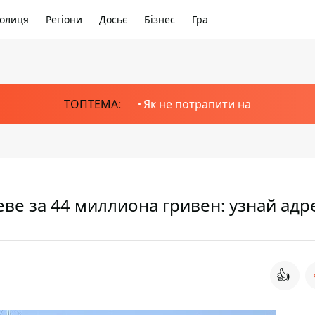
олиця
Регіони
Досьє
Бізнес
Гра
ТОПТЕМА:
Як не потрапити на
ве за 44 миллиона гривен: узнай адр
👍