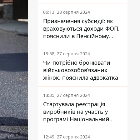
заплатить кожен українець
06:13, 28 серпня 2024
Призначення субсидії: як
враховуються доходи ФОП,
пояснили в Пенсійному
фонді
13:58, 27 серпня 2024
Чи потрібно бронювати
військовозобов’язаних
жінок, пояснила адвокатка
13:35, 27 серпня 2024
Стартувала реєстрація
виробників на участь у
програмі Національний
кешбек: як це зробити
через портал Дія
12:49, 27 серпня 2024