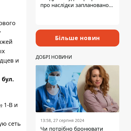
про наслідки запланованого
підвищення податків
ового
у
Більше новин
зжей
ых
ДОБРІ НОВИНИ
дцев и
,
бул.
 1-В
и
13:58, 27 серпня 2024
ую сеть
Чи потрібно бронювати