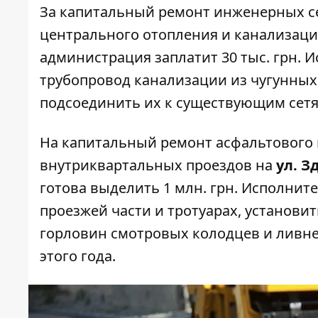
За
капитальный ремонт
инженерных се
центрального отопления и канализац
администрация заплатит 30 тыс. грн. 
трубопровод канализации из чугунных
подсоединить их к существующим сетям
На капитальный
ремонт асфальтового
внутриквартальных проездов на
ул. З
готова выделить 1 млн. грн. Исполнит
проезжей части и тротуарах, установи
горловин смотровых колодцев и ливн
этого года.