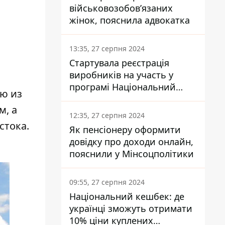
військовозобов’язаних
жінок, пояснила адвокатка
13:35, 27 серпня 2024
Стартувала реєстрація
виробників на участь у
програмі Національний
лю из
кешбек: як це зробити
м, а
через портал Дія
12:35, 27 серпня 2024
стока.
Як пенсіонеру оформити
довідку про доходи онлайн,
пояснили у Мінсоцполітики
09:55, 27 серпня 2024
Національний кешбек: де
українці зможуть отримати
10% ціни куплених