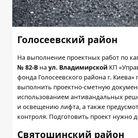
Голосеевский район
На выполнение
проектных работ
по ка
№ 82-В
на
ул. Владимирской
КП «Упра
фонда Голосеевского района г. Киева» 
выполнить проектно-сметную документ
использованием антивандальных реше
и освещению лифта, а также предусмо
контроля. Подготовить проект нужно до
Святошинский район