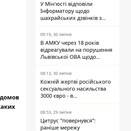
У Мін'юсті відповіли
Інформатору щодо
шахрайських дзвінків з
камери Сумського СІЗО так,
що ніхто нічого не зрозумів
09:19, 30 липня
В АМКУ через 18 років
відреагували на порушення
Львівської ОВА щодо
харчування у закладах
освіти
08:13, 30 липня
Кожній жертві російського
сексуального насильства
3000 євро - в
 домов
Мінсоцполітики пояснили
 каких
Інформатору, звідки на це
08:53, 29 липня
гроші
Цитрус "повернувся":
раніше мережу