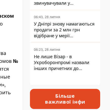
звинувачували у
контрабанді техніки та
ухиленні від сплати
вском
06:43, 28 липня
податків
о
У Дніпрі знову намагаються
продати за 2 млн грн
відібране у мерії
приміщення Укрпошти
06:23, 28 липня
тва
Не лише Візар - в
домов
№
Укроборонпромі назвали
інших причетних до
ятся
катастрофи у Вишневому -
сные
відповідь Інформатору
и»,
роить
Більше
важливої інфи