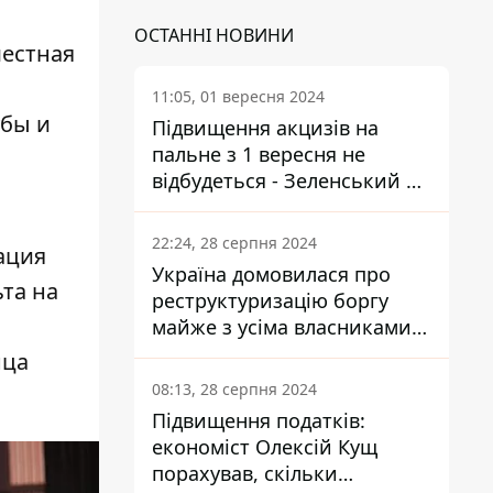
ОСТАННІ НОВИНИ
естная
11:05, 01 вересня 2024
убы и
Підвищення акцизів на
пальне з 1 вересня не
відбудеться - Зеленський не
підписав закон
22:24, 28 серпня 2024
ация
Україна домовилася про
та на
реструктуризацію боргу
майже з усіма власниками
єврооблігацій: що це
нца
означає для країни
08:13, 28 серпня 2024
Підвищення податків:
економіст Олексій Кущ
порахував, скільки