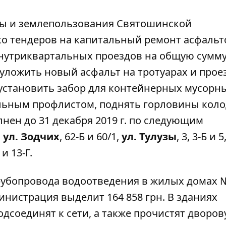
ры и землепользования Святошинской
о тендеров на капитальный ремонт асфальт
нутриквартальных проездов на общую сумм
 уложить новый асфальт на тротуарах и прое
 установить забор для контейнерных мусорн
льным профлистом, поднять горловины коло
нен до 31 декабря 2019 г. по следующим
,
ул. Зодчих
, 62-Б и 60/1,
ул. Тулузы
, 3, 3-Б и 5
 и 13-Г.
рубопровода водоотведения в жилых домах
№
нистрация выделит 164 858 грн. В зданиях
дсоединят к сети, а также прочистят дворов