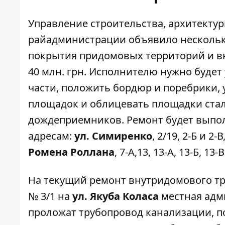
Управление строительства, архитекту
райадминистрации объявило нескольк
покрытия придомовых территорий и в
40 млн. грн. Исполнителю нужно будет
части, положить бордюр и поребрики,
площадок и облицевать площадки ста
дождеприемников. Ремонт будет выпол
адресам:
ул. Симиренко
, 2/19, 2-Б и 2-В
Ромена Роллана
, 7-А,13, 13-А, 13-Б, 13-В
На текущий ремонт внутридомового т
№ 3/1
на
ул. Якуба Коласа
местная адми
проложат трубопровод канализации, по