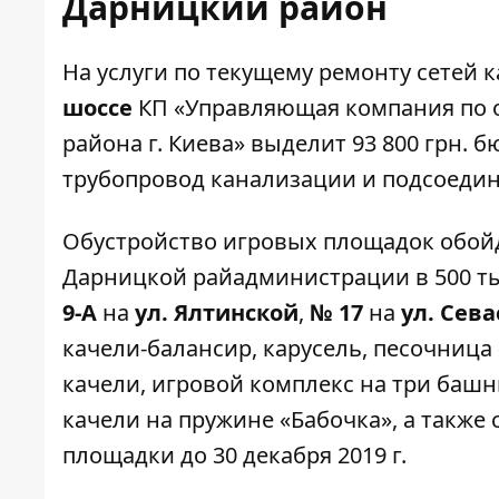
Дарницкий район
На услуги по
текущему ремонту
сетей 
шоссе
КП «Управляющая компания по
района г. Киева» выделит 93 800 грн.
трубопровод канализации и подсоединя
Обустройство игровых площадок обой
Дарницкой райадминистрации в 500 ты
9-А
на
ул. Ялтинской
,
№ 17
на
ул. Сев
качели-балансир, карусель, песочница
качели, игровой комплекс на три башн
качели на пружине «Бабочка», а также
площадки до 30 декабря 2019 г.