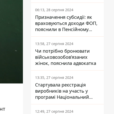
заплатить кожен українець
06:13, 28 серпня 2024
Призначення субсидії: як
враховуються доходи ФОП,
пояснили в Пенсійному
фонді
13:58, 27 серпня 2024
Чи потрібно бронювати
військовозобов’язаних
жінок, пояснила адвокатка
13:35, 27 серпня 2024
Стартувала реєстрація
виробників на участь у
програмі Національний
кешбек: як це зробити
нт
через портал Дія
12:49, 27 серпня 2024