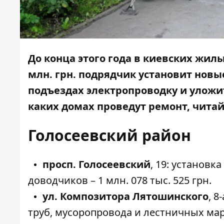
До конца этого года в киевских жилы
млн. грн. подрядчик установит новы
подъездах электропроводку и уложит
каких домах проведут ремонт, чита
Голосеевский район
просп. Голосеевский
,
19
: установк
доводчиков – 1 млн. 078 тыс. 525 грн.
ул. Композитора Лятошинского
,
8-
труб, мусоропровода и лестничных ма