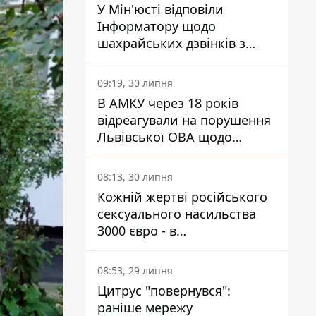
У Мін'юсті відповіли
Інформатору щодо
шахрайських дзвінків з
камери Сумського СІЗО так,
що ніхто нічого не зрозумів
09:19, 30 липня
В АМКУ через 18 років
відреагували на порушення
Львівської ОВА щодо
харчування у закладах
освіти
08:13, 30 липня
Кожній жертві російського
сексуального насильства
3000 євро - в
Мінсоцполітики пояснили
Інформатору, звідки на це
08:53, 29 липня
гроші
Цитрус "повернувся":
раніше мережу