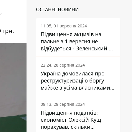
ОСТАННІ НОВИНИ
,
11:05, 01 вересня 2024
 грн.
Підвищення акцизів на
пальне з 1 вересня не
відбудеться - Зеленський не
підписав закон
22:24, 28 серпня 2024
Україна домовилася про
реструктуризацію боргу
майже з усіма власниками
єврооблігацій: що це
означає для країни
08:13, 28 серпня 2024
Підвищення податків:
економіст Олексій Кущ
порахував, скільки