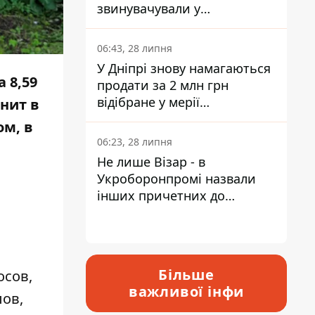
звинувачували у
контрабанді техніки та
ухиленні від сплати
06:43, 28 липня
податків
У Дніпрі знову намагаються
 8,59
продати за 2 млн грн
відібране у мерії
нит в
приміщення Укрпошти
ом, в
06:23, 28 липня
Не лише Візар - в
Укроборонпромі назвали
інших причетних до
катастрофи у Вишневому -
відповідь Інформатору
Більше
осов,
важливої інфи
лов,