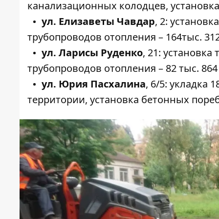
канализационных колодцев, установка б
ул. Елизаветы Чавдар
,
2
: установк
трубопроводов отопления – 164тыс. 312
ул. Ларисы Руденко
,
21
: установка
трубопроводов отопления – 82 тыс. 864 
ул. Юрия Пасхалина
,
6/5
: укладка 
территории, установка бетонных поребр