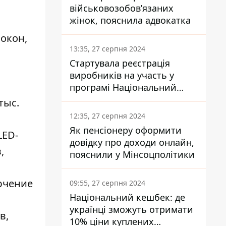
військовозобов’язаних
жінок, пояснила адвокатка
окон,
13:35, 27 серпня 2024
Стартувала реєстрація
виробників на участь у
програмі Національний
кешбек: як це зробити
тыс.
через портал Дія
12:35, 27 серпня 2024
Як пенсіонеру оформити
LED-
довідку про доходи онлайн,
,
пояснили у Мінсоцполітики
ючение
09:55, 27 серпня 2024
Національний кешбек: де
українці зможуть отримати
в,
10% ціни куплених