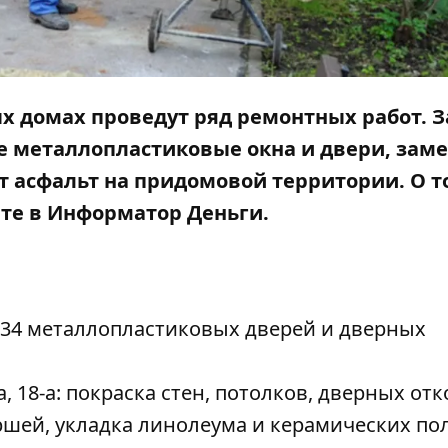
х домах проведут ряд ремонтных работ. За
е металлопластиковые окна и двери, заме
 асфальт на придомовой территории. О т
йте в
Информатор Деньги
.
а 34 металлопластиковых дверей и дверных
а
,
18-а
: покраска стен, потолков, дверных отк
ршей, укладка линолеума и керамических по