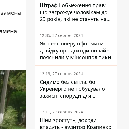
Штраф і обмеження прав:
 замена
що загрожує чоловікам до
25 років, які не стануть на
військовий облік
замена
12:35, 27 серпня 2024
Як пенсіонеру оформити
довідку про доходи онлайн,
пояснили у Мінсоцполітики
12:19, 27 серпня 2024
Сидимо без світла, бо
Укренерго не побудувало
захисні споруди для
енергетики - нардеп
Кучеренко
12:11, 27 серпня 2024
Ціни зростуть, доходи
впадуть - аудитор Крапивко