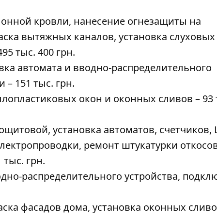
улонной кровли, нанесение огнезащиты на
ска вытяжных каналов, установка слуховых 
5 тыс. 400 грн.
овка автомата и вводно-распределительного
– 151 тыс. грн.
аллопластиковых окон и оконных сливов – 93 
рощитовой, установка автоматов, счетчиков, 
лектропроводки, ремонт штукатурки откосов
тыс. грн.
одно-распределительного устройства, подкл
раска фасадов дома, установка оконных сливо