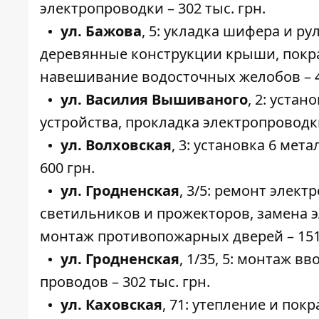
электропроводки – 302 тыс. грн.
ул. Бажова
,
5
: укладка шифера и р
деревянные конструкции крыши, покра
навешивание водосточных желобов – 49
ул. Василия Вышиваного
,
2
: устан
устройства, прокладка электропроводки 
ул. Волховская
,
3
: установка 6 мет
600 грн.
ул. Гродненская
,
3/5
: ремонт элект
светильников и прожекторов, замена э
монтаж противопожарных дверей – 151 
ул. Гродненская
,
1/35
,
5
: монтаж вв
проводов – 302 тыс. грн.
ул. Каховская
,
71
: утепление и пок