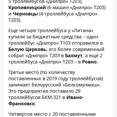
5 троллейбусов «Днипро» Т203),
Кропивницкий
(6 машин «Днипро» Т203)
и
Черновцы
(4 троллейбуса «Днипро»
Т203).
Еще четыре троллейбуса у «Литана»
купили за бюджетные средства – один
троллейбус «Днипро» Т103 отправился в
Белую Церковь
, его более современный
собрат «Днипро» Т203 в
Бахмут
, а еще 2
троллейбуса «Днипро» Т203 – в
Ровно
.
Третье место (по количеству
поставленных в 2019 году троллейбусов)
занимает белорусский «Белкомунмаш».
Это предприятие поставило 29
троллейбусов БКМ-321 в
Ивано-
Франковск
.
Четвертое место с 20 поставленными