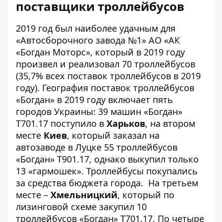
поставщики троллейбусов
2019 год был наиболее удачным для
«Автосборочного завода №1» АО «АК
«Богдан Моторс»
, который в 2019 году
произвел и реализовал 70 троллейбусов
(35,7% всех поставок троллейбусов в 2019
году). География поставок троллейбусов
«Богдан» в 2019 году включает пять
городов Украины: 39 машин «Богдан»
Т701.17 поступило в
Харьков
, на втором
месте
Киев
, который заказал на
автозаводе в Луцке 55 троллейбусов
«Богдан» Т901.17, однако выкупил только
13 «гармошек». Троллейбусы покупались
за средства бюджета города. На третьем
месте –
Хмельницкий
, который по
лизинговой схеме закупил 10
троллейбусов «Богдан» Т701.17. По четыре