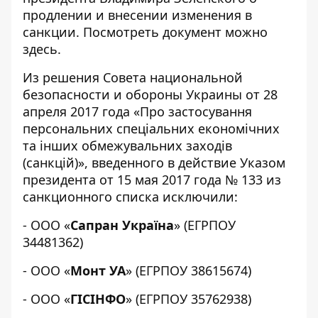
продлении и внесении изменения в
санкции. Посмотреть документ можно
здесь
.
Из решения Совета национальной
безопасности и обороны Украины от 28
апреля 2017 года «
Про застосування
персональних спеціальних економічних
та інших обмежувальних заходів
(санкцій)
», введенного в действие Указом
президента от 15 мая 2017 года № 133 из
санкционного списка исключили:
- ООО «
Сапран Україна
» (ЕГРПОУ
34481362)
- ООО «
Монт УА
» (ЕГРПОУ 38615674)
- ООО «
ГІСІНФО
» (ЕГРПОУ 35762938)