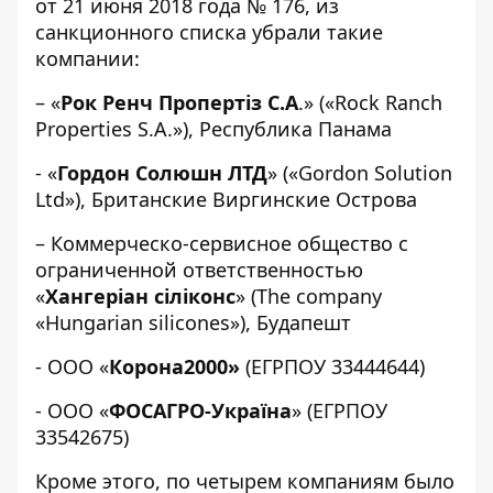
от 21 июня 2018 года № 176, из
санкционного списка убрали такие
компании:
– «
Рок Ренч Пропертіз C.A
.» («Rock Ranch
Properties S.A.»), Республика Панама
- «
Гордон Солюшн ЛТД
» («Gordon Solution
Ltd»), Британские Виргинские Острова
– Коммерческо-сервисное общество с
ограниченной ответственностью
«
Хангеріан сіліконс
» (The company
«Hungarian silicones»), Будапешт
- ООО «
Корона2000»
(ЕГРПОУ 33444644)
- ООО «
ФОСАГРО-Україна
» (ЕГРПОУ
33542675)
Кроме этого, по четырем компаниям было