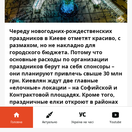
Череду новогодних-рождественских
праздников в Киеве отметят красиво, с
размахом, но не накладно для
городского бюджета. Потому что
основные расходы по организации
праздников берут на себя спонсоры –
они планируют привлечь свыше 30 млн
грн. Киевлян ждут две главные
«елочные» локации – на Софийской и
Контрактовой площадях. Кроме того,
праздничные елки откроют в районах
Киева. Сколько потратят на праздники
из бюджета Киева и районов и чем
будут радовать горожан, выяснял
Головна
Актуально
Україна на часі
Youtube
Информатор Деньги
.