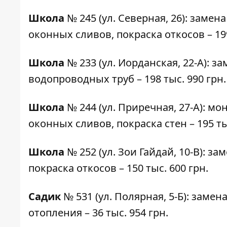
Школа
№ 245
(ул. Северная, 26): заме
оконных сливов, покраска откосов – 199
Школа
№ 233
(ул. Иорданская, 22-А): 
водопроводных труб – 198 тыс. 990 грн.
Школа
№ 244
(ул. Приречная, 27-А): м
оконных сливов, покраска стен – 195 ты
Школа
№ 252
(ул. Зои Гайдай, 10-В): 
покраска откосов – 150 тыс. 600 грн.
Садик
№ 531
(ул. Полярная, 5-Б): заме
отопления – 36 тыс. 954 грн.