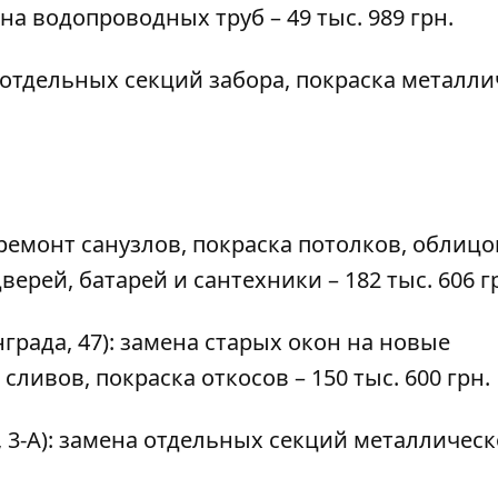
ена водопроводных труб – 49 тыс. 989 грн.
а отдельных секций забора, покраска металл
: ремонт санузлов, покраска потолков, облиц
верей, батарей и сантехники – 182 тыс. 606 г
нграда, 47): замена старых окон на новые
ивов, покраска откосов – 150 тыс. 600 грн.
 3-А): замена отдельных секций металлическ