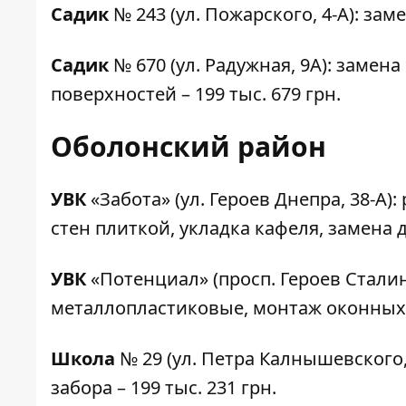
Садик
№ 243
(ул. Пожарского, 4-А): зам
Садик
№ 670
(ул. Радужная, 9А): замен
поверхностей – 199 тыс. 679 грн.
Оболонский район
УВК
«Забота»
(ул. Героев Днепра, 38-А)
стен плиткой, укладка кафеля, замена д
УВК
«Потенциал»
(просп. Героев Стали
металлопластиковые, монтаж оконных сл
Школа
№ 29
(ул. Петра Калнышевского,
забора – 199 тыс. 231 грн.