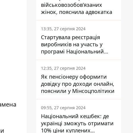
військовозобов’язаних
жінок, пояснила адвокатка
13:35, 27 серпня 2024
Стартувала реєстрація
виробників на участь у
програмі Національний
кешбек: як це зробити
через портал Дія
12:35, 27 серпня 2024
Як пенсіонеру оформити
довідку про доходи онлайн,
пояснили у Мінсоцполітики
амена
09:55, 27 серпня 2024
Національний кешбек: де
українці зможуть отримати
 и
10% ціни куплених