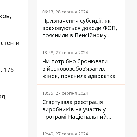
заплатить кожен українець
06:13, 28 серпня 2024
ков,
Призначення субсидії: як
враховуються доходи ФОП,
пояснили в Пенсійному
 стен и
фонді
13:58, 27 серпня 2024
Чи потрібно бронювати
військовозобов’язаних
. 175
жінок, пояснила адвокатка
13:35, 27 серпня 2024
ал,
Стартувала реєстрація
виробників на участь у
програмі Національний
кешбек: як це зробити
через портал Дія
12:49, 27 серпня 2024