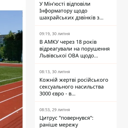
У Мін'юсті відповіли
Інформатору щодо
шахрайських дзвінків з
камери Сумського СІЗО так,
що ніхто нічого не зрозумів
09:19, 30 липня
В АМКУ через 18 років
відреагували на порушення
Львівської ОВА щодо
харчування у закладах
освіти
08:13, 30 липня
Кожній жертві російського
сексуального насильства
3000 євро - в
Мінсоцполітики пояснили
Інформатору, звідки на це
08:53, 29 липня
гроші
Цитрус "повернувся":
раніше мережу