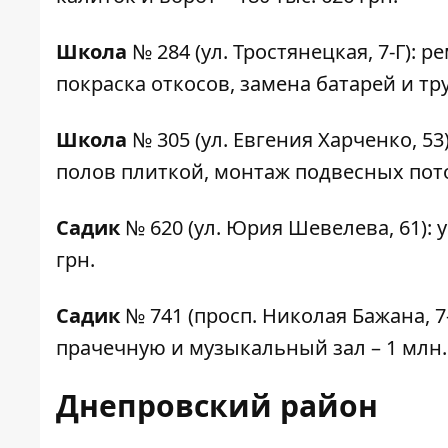
Школа
№ 284
(ул. Тростянецкая, 7-Г): 
покраска откосов, замена батарей и тру
Школа
№ 305
(ул. Евгения Харченко, 5
полов плиткой, монтаж подвесных потолк
Садик
№ 620
(ул. Юрия Шевелева, 61): 
грн.
Садик
№ 741
(просп. Николая Бажана, 7
прачечную и музыкальный зал – 1 млн. 3
Днепровский район