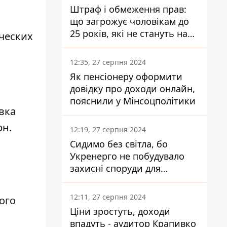
Штраф і обмеження прав:
що загрожує чоловікам до
25 років, які не стануть на
ических
військовий облік
12:35, 27 серпня 2024
Як пенсіонеру оформити
довідку про доходи онлайн,
пояснили у Мінсоцполітики
овка
рн.
12:19, 27 серпня 2024
Сидимо без світла, бо
Укренерго не побудувало
захисні споруди для
енергетики - нардеп
Кучеренко
12:11, 27 серпня 2024
ого
Ціни зростуть, доходи
впадуть - аудитор Крапивко