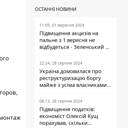
ОСТАННІ НОВИНИ
11:05, 01 вересня 2024
Підвищення акцизів на
пальне з 1 вересня не
відбудеться - Зеленський не
підписав закон
вого
22:24, 28 серпня 2024
Україна домовилася про
реструктуризацію боргу
майже з усіма власниками
єврооблігацій: що це
торов,
означає для країни
08:13, 28 серпня 2024
Підвищення податків:
економіст Олексій Кущ
 монтаж
порахував, скільки