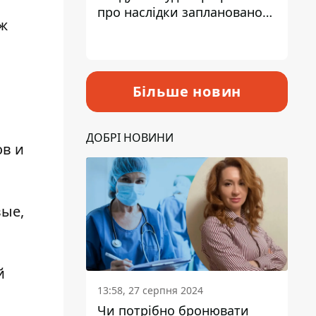
про наслідки запланованого
аж
підвищення податків
Більше новин
ДОБРІ НОВИНИ
ов и
вые,
й
13:58, 27 серпня 2024
Чи потрібно бронювати