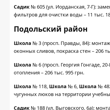
Садик
№ 605
(ул. Иорданская, 7-Г): за
фильтров для очистки воды – 11 тыс. 18
Подольский район
Школа
№ 3
(просп. Правды, 84): монт
оконных сливов, покраска стен – 206 ты
Школа
№ 6
(просп. Георгия Гонгаде, 2
отопления – 206 тыс. 995 грн.
Школа
№ 118
,
Школа
№ 6,
Школа
№ 48
чугунных люков на территории учебных 
Садик
№ 188
(ул. Выговского, 6а): мо