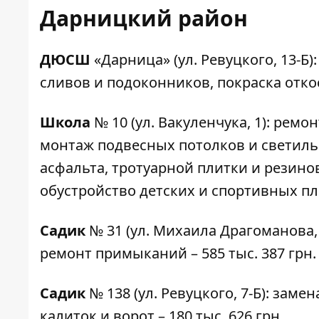
Дарницкий район
ДЮСШ
«Дарница»
(ул. Ревуцкого, 13-
сливов и подоконников, покраска откосо
Школа
№ 10
(ул. Вакуленчука, 1): ремо
монтаж подвесных потолков и светиль
асфальта, тротуарной плитки и резино
обустройство детских и спортивных пло
Садик
№ 31
(ул. Михаила Драгоманова, 
ремонт примыканий – 585 тыс. 387 грн.
Садик
№ 138
(ул. Ревуцкого, 7-Б): зам
калиток и ворот – 180 тыс. 626 грн.