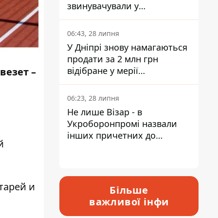
звинувачували у
контрабанді техніки та
ухиленні від сплати
06:43, 28 липня
податків
У Дніпрі знову намагаються
продати за 2 млн грн
відібране у мерії
везет –
приміщення Укрпошти
06:23, 28 липня
Не лише Візар - в
Укроборонпромі назвали
інших причетних до
й
катастрофи у Вишневому -
відповідь Інформатору
тарей и
Більше
важливої інфи