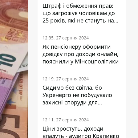
Штраф і обмеження прав:
що загрожує чоловікам до
25 років, які не стануть на
військовий облік
12:35, 27 серпня 2024
Як пенсіонеру оформити
довідку про доходи онлайн,
пояснили у Мінсоцполітики
12:19, 27 серпня 2024
Сидимо без світла, бо
Укренерго не побудувало
захисні споруди для
енергетики - нардеп
Кучеренко
12:11, 27 серпня 2024
Ціни зростуть, доходи
впадуть - аудитор Крапивко