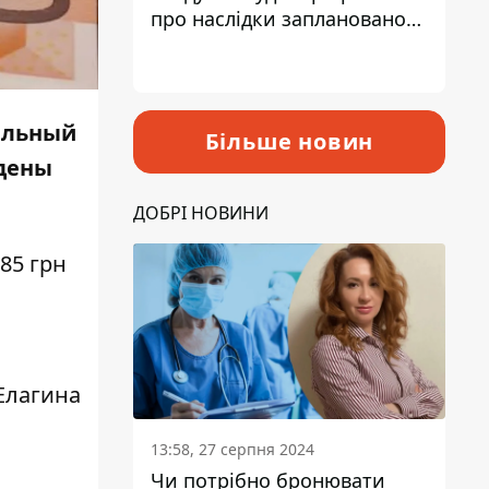
про наслідки запланованого
підвищення податків
альный
Більше новин
едены
ДОБРІ НОВИНИ
85 грн
Елагина
13:58, 27 серпня 2024
Чи потрібно бронювати