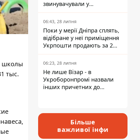
звинувачували у
контрабанді техніки та
ухиленні від сплати
06:43, 28 липня
податків
Поки у мерії Дніпра сплять,
відібране у неї приміщення
Укрпошти продають за 2
мільйони
г школы
06:23, 28 липня
Не лише Візар - в
1 тыс.
Укроборонпромі назвали
інших причетних до
катастрофи у Вишневому -
відповідь Інформатору
кие
навеса,
Більше
важливої інфи
ные