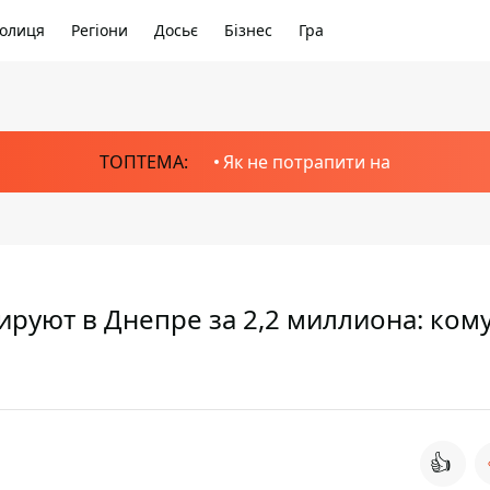
олиця
Регіони
Досьє
Бізнес
Гра
ТОПТЕМА:
Як не потрапити на
руют в Днепре за 2,2 миллиона: ком
👍