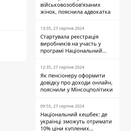
військовозобов’язаних
жінок, пояснила адвокатка
13:35, 27 серпня 2024
Стартувала реєстрація
виробників на участь у
програмі Національний
кешбек: як це зробити
через портал Дія
12:35, 27 серпня 2024
Як пенсіонеру оформити
довідку про доходи онлайн,
пояснили у Мінсоцполітики
09:55, 27 серпня 2024
Національний кешбек: де
українці зможуть отримати
10% ціни куплених