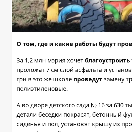
О том, где и какие работы будут пр
За 1,2 млн мэрия хочет
благоустроить
проложат 7 см слой асфальта и установ
грн в это же школе
проведут
замену тр
полиэтиленовые.
А во дворе детского сада № 16 за 630 т
детали беседки покрасят, бетонный фу
сиденья и пол, установят крышу из пр