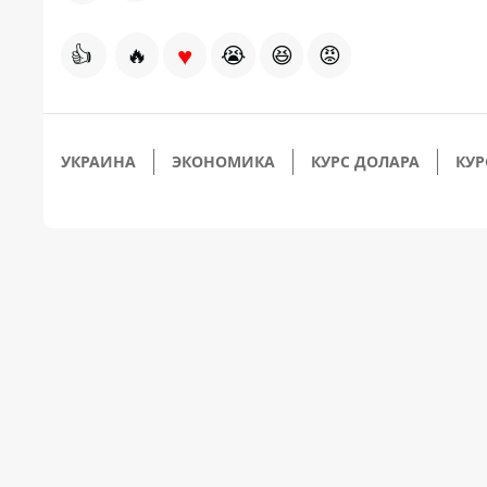
♥
👍
🔥
😭
😆
😡
УКРАИНА
ЭКОНОМИКА
КУРС ДОЛАРА
КУР