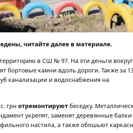
оведены,
читайте далее в
материале
.
территорию в СШ № 97. На эти деньги вокру
ят бортовые камни вдоль дороги. Также за 13
уб канализации и водоснабжения на
ыс. грн
отремонтируют
беседку. Металличес
ндамент укрепят, заменят деревянные балки 
офильного настила, а также обошьют каркас