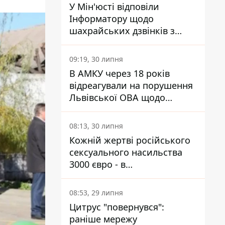
У Мін'юсті відповіли
Інформатору щодо
шахрайських дзвінків з
камери Сумського СІЗО так,
що ніхто нічого не зрозумів
09:19, 30 липня
В АМКУ через 18 років
відреагували на порушення
Львівської ОВА щодо
харчування у закладах
освіти
08:13, 30 липня
Кожній жертві російського
сексуального насильства
3000 євро - в
Мінсоцполітики пояснили
Інформатору, звідки на це
08:53, 29 липня
гроші
Цитрус "повернувся":
раніше мережу