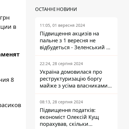
ОСТАННІ НОВИНИ
 грн
11:05, 01 вересня 2024
нции в
Підвищення акцизів на
пальне з 1 вересня не
відбудеться - Зеленський не
аменят
підписав закон
22:24, 28 серпня 2024
Україна домовилася про
реструктуризацію боргу
ния 8
майже з усіма власниками
єврооблігацій: що це
означає для країни
08:13, 28 серпня 2024
расиков
Підвищення податків:
економіст Олексій Кущ
порахував, скільки