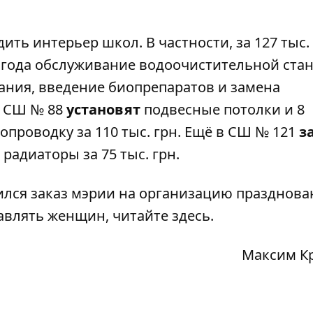
ть интерьер школ. В частности, за 127 тыс.
 года обслуживание водоочистительной ста
ания, введение биопрепаратов и замена
х СШ № 88
установят
подвесные потолки и 8
опроводку за 110 тыс. грн. Ещё в СШ № 121
з
радиаторы за 75 тыс. грн.
вился заказ мэрии на организацию празднова
дравлять женщин, читайте
здесь
.
Максим К