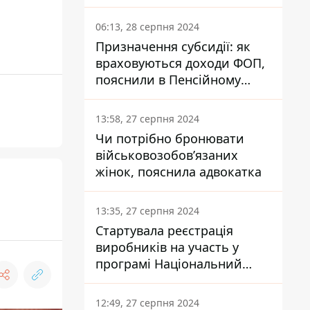
заплатить кожен українець
06:13, 28 серпня 2024
Призначення субсидії: як
враховуються доходи ФОП,
пояснили в Пенсійному
фонді
13:58, 27 серпня 2024
Чи потрібно бронювати
військовозобов’язаних
жінок, пояснила адвокатка
13:35, 27 серпня 2024
Стартувала реєстрація
виробників на участь у
програмі Національний
кешбек: як це зробити
через портал Дія
12:49, 27 серпня 2024