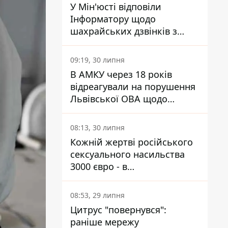
У Мін'юсті відповіли
Інформатору щодо
шахрайських дзвінків з
камери Сумського СІЗО так,
що ніхто нічого не зрозумів
09:19, 30 липня
В АМКУ через 18 років
відреагували на порушення
Львівської ОВА щодо
харчування у закладах
освіти
08:13, 30 липня
Кожній жертві російського
сексуального насильства
3000 євро - в
Мінсоцполітики пояснили
Інформатору, звідки на це
08:53, 29 липня
гроші
Цитрус "повернувся":
раніше мережу