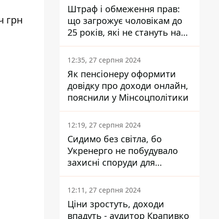
Штраф і обмеження прав:
ч грн
що загрожує чоловікам до
25 років, які не стануть на
військовий облік
12:35, 27 серпня 2024
Як пенсіонеру оформити
довідку про доходи онлайн,
пояснили у Мінсоцполітики
12:19, 27 серпня 2024
Сидимо без світла, бо
Укренерго не побудувало
захисні споруди для
енергетики - нардеп
Кучеренко
12:11, 27 серпня 2024
Ціни зростуть, доходи
впадуть - аудитор Крапивко