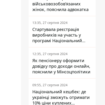
військовозобов’язаних
жінок, пояснила адвокатка
13:35, 27 серпня 2024
Стартувала реєстрація
виробників на участь у
програмі Національний
кешбек: як це зробити
через портал Дія
12:35, 27 серпня 2024
Як пенсіонеру оформити
довідку про доходи онлайн,
пояснили у Мінсоцполітики
09:55, 27 серпня 2024
Національний кешбек: де
українці зможуть отримати
10% ціни куплених