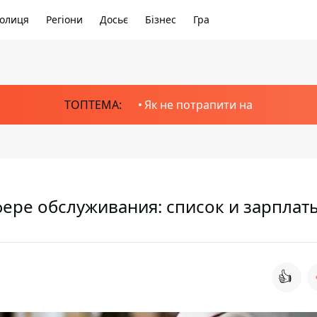
олиця
Регіони
Досьє
Бізнес
Гра
ТОПТЕМА:
Як не потрапити на
сфере обслуживания: список и зарплат
👍