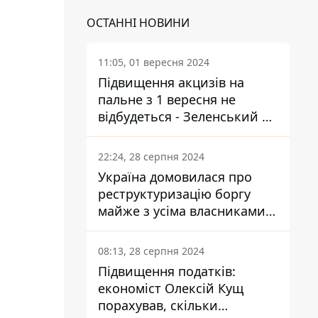
ОСТАННІ НОВИНИ
11:05, 01 вересня 2024
Підвищення акцизів на
пальне з 1 вересня не
відбудеться - Зеленський не
підписав закон
22:24, 28 серпня 2024
Україна домовилася про
реструктуризацію боргу
майже з усіма власниками
єврооблігацій: що це
означає для країни
08:13, 28 серпня 2024
Підвищення податків:
економіст Олексій Кущ
порахував, скільки