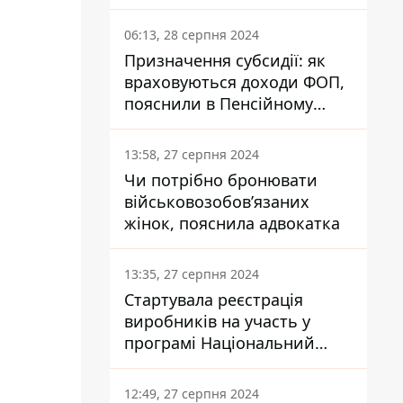
заплатить кожен українець
06:13, 28 серпня 2024
Призначення субсидії: як
враховуються доходи ФОП,
пояснили в Пенсійному
фонді
13:58, 27 серпня 2024
Чи потрібно бронювати
військовозобов’язаних
жінок, пояснила адвокатка
13:35, 27 серпня 2024
Стартувала реєстрація
виробників на участь у
програмі Національний
кешбек: як це зробити
через портал Дія
12:49, 27 серпня 2024