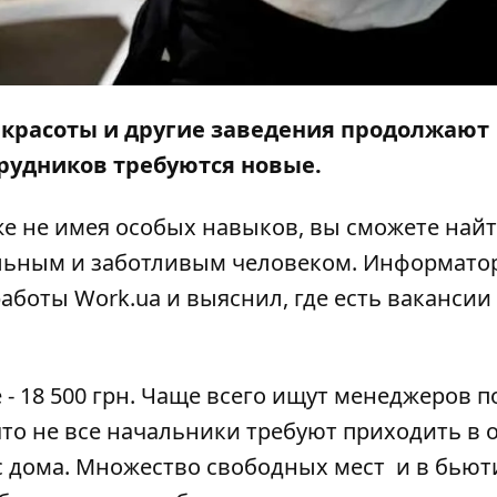
ы красоты и другие заведения продолжают
трудников требуются новые.
же не имея особых навыков, вы сможете найт
ельным и заботливым человеком.
Информато
работы
Work.ua
и выяснил, где есть вакансии
.
 - 18 500 грн. Чаще всего ищут менеджеров п
что не все начальники требуют приходить в 
с дома. Множество свободных мест и в бьют