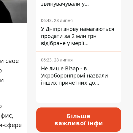
звинувачували у
контрабанді техніки та
ухиленні від сплати
06:43, 28 липня
податків
У Дніпрі знову намагаються
продати за 2 млн грн
відібране у мерії
приміщення Укрпошти
и свое
06:23, 28 липня
Не лише Візар - в
р
Укроборонпромі назвали
 и
інших причетних до
катастрофи у Вишневому -
відповідь Інформатору
о
офис,
Більше
важливої інфи
и-сфере