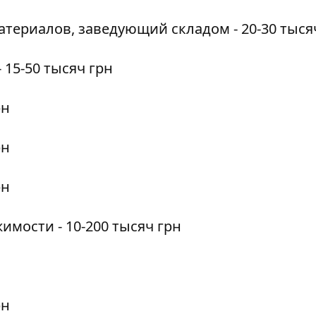
териалов, заведующий складом - 20-30 тыся
- 15-50 тысяч грн
рн
рн
рн
жимости
- 10-200 тысяч грн
рн