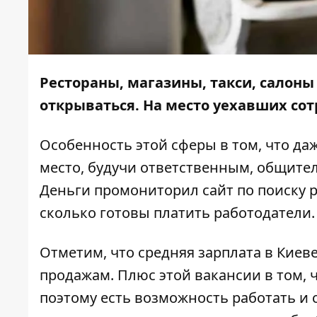
Рестораны, магазины, такси, салон
открываться. На место уехавших со
Особенность этой сферы в том, что да
место, будучи ответственным, общит
Деньги
промониторил сайт по поиску 
сколько готовы платить работодатели
Отметим, что средняя зарплата в Киеве
продажам. Плюс этой вакансии в том, 
поэтому есть возможность работать и 