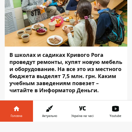
В школах и садиках Кривого Рога
проведут ремонты, купят новую мебель
и оборудование. На все это из местного
бюджета выделят 7,5 млн. грн. Каким
учебным заведениям повезет –
читайте в
Информатор Деньги
.
Долгинцевский район
На ремонт
системы
водоснабжения и
Головна
Актуально
Україна на часі
Youtube
отопления в
садике № 122
на
ул. Сергея
Інформатор у
Параджанова, 14
потратят 140 тыс. грн.
Завантажити