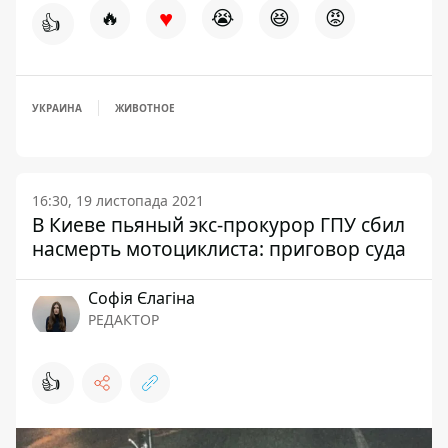
♥
🔥
😭
😆
😡
👍
УКРАИНА
ЖИВОТНОЕ
16:30, 19 листопада 2021
В Киеве пьяный экс-прокурор ГПУ сбил
насмерть мотоциклиста: приговор суда
Софія Єлагіна
РЕДАКТОР
👍