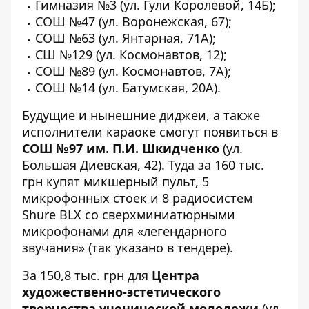
Гимназия №3 (ул. Гули Королевой, 14Б);
СОШ №47 (ул. Воронежская, 67);
СОШ №63 (ул. Янтарная, 71А);
СШ №129 (ул. Космонавтов, 12);
СОШ №89 (ул. Космонавтов, 7А);
СОШ №14 (ул. Батумская, 20А).
Будущие и нынешние диджеи, а также
исполнители караоке смогут появиться в
СОШ №97 им. П.И. Шкидченко
(ул.
Большая Диевская, 42). Туда за 160 тыс.
грн
купят
микшерный пульт, 5
микрофонных стоек и 8 радиосистем
Shure BLX со сверхминиатюрными
микрофонами для «легендарного
звучания» (так указано в тендере).
За 150,8 тыс. грн для
Центра
художественно-эстетического
творчества ученической молодежи
(ул.