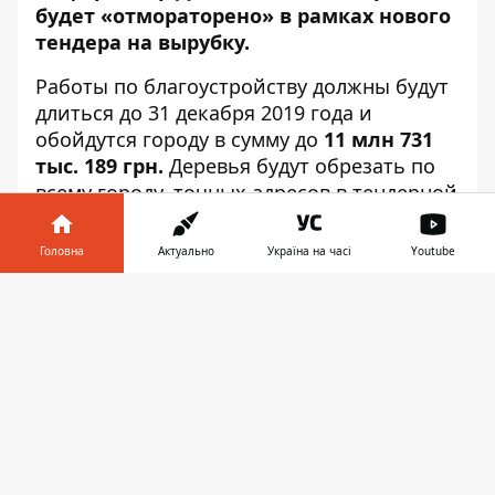
будет «отмораторено» в рамках нового
тендера на вырубку.
Работы по благоустройству должны будут
длиться до 31 декабря 2019 года и
обойдутся
городу в сумму до
11 млн 731
тыс. 189 грн.
Деревья будут обрезать по
всему городу, точных адресов в тендерной
документации не указывается. Подрядчик
проведет удаление сухостойных,
Головна
Актуально
Україна на часі
Youtube
аварийных и фаутных деревьев - объем
Інформатор у
древесины составит 2 912,6 куб. м. Часть
Завантажити
телефоні
👉
срежут вручную, а еще часть с
использованием автогидроподъемников.
Некоторые кусты, ветви и кроны деревьев
будут измельчены машиной (558,8 куб. м.)
Также в рамках тендера организуют полив
деревьев. Примерные адреса зеленых