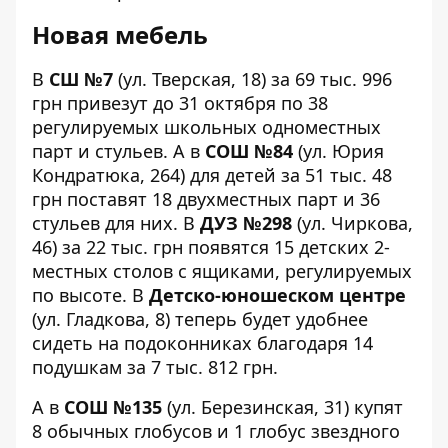
Новая мебель
В
СШ №7
(ул. Тверская, 18) за 69 тыс. 996
грн
привезут
до 31 октября по 38
регулируемых школьных одноместных
парт и стульев. А в
СОШ №84
(ул. Юрия
Кондратюка, 264) для детей за 51 тыс. 48
грн
поставят
18 двухместных парт и 36
стульев для них. В
ДУЗ №298
(ул. Чиркова,
46) за 22 тыс. грн
появятся
15 детских 2-
местных столов с ящиками, регулируемых
по высоте. В
Детско-юношеском центре
(ул. Гладкова, 8) теперь будет удобнее
сидеть на подоконниках
благодаря
14
подушкам за 7 тыс. 812 грн.
А в
СОШ №135
(ул. Березинская, 31)
купят
8 обычных глобусов и 1 глобус звездного