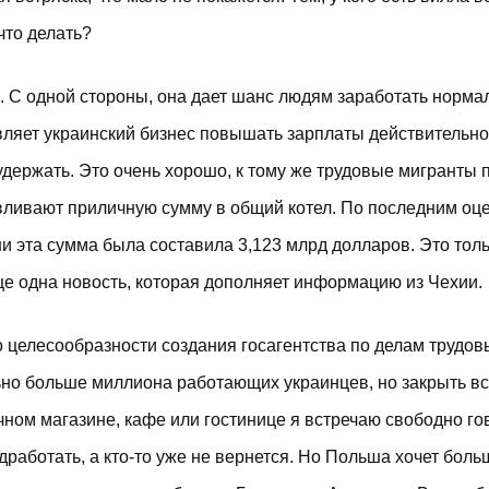
что делать?
 С одной стороны, она дает шанс людям заработать норм
авляет украинский бизнес повышать зарплаты действительн
держать. Это очень хорошо, к тому же трудовые мигранты 
, вливают приличную сумму в общий котел. По последним оц
 эта сумма была составила 3,123 млрд долларов. Это тол
ще одна новость, которая дополняет информацию из Чехии.
 целесообразности создания госагентства по делам трудов
ьно больше миллиона работающих украинцев, но закрыть в
чном магазине, кафе или гостинице я встречаю свободно г
работать, а кто-то уже не вернется. Но Польша хочет боль