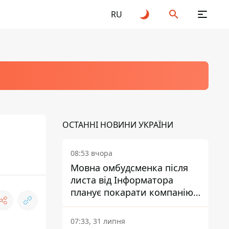
RU
ОСТАННІ НОВИНИ УКРАЇНИ
08:53 вчора
Мовна омбудсменка після
листа від Інформатора
планує покарати компанію-
підрядника ПриватБанку
07:33, 31 липня