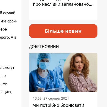
про наслідки запланованого
підвищення податків
й случай
ские сроки
фере
Більше новин
рого. А в
ДОБРІ НОВИНИ
ы смогут
учно
рами
упацию,
13:58, 27 серпня 2024
Чи потрібно бронювати