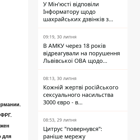
У Мін'юсті відповіли
Інформатору щодо
шахрайських дзвінків з
камери Сумського СІЗО так,
що ніхто нічого не зрозумів
09:19, 30 липня
В АМКУ через 18 років
відреагували на порушення
Львівської ОВА щодо
харчування у закладах
освіти
08:13, 30 липня
Кожній жертві російського
сексуального насильства
3000 євро - в
ермании.
Мінсоцполітики пояснили
 ФРГ.
Інформатору, звідки на це
08:53, 29 липня
гроші
лжен
Цитрус "повернувся":
раніше мережу
р для