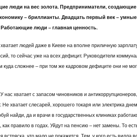
щие люди на вес золота. Предприниматели, создающие
кономику – бриллианты. Двадцать первый век – умные
 Работающие люди – главная ценность.
хватает людей даже в Киеве на вполне приличную зарплату
сий, то сейчас уже на всех дефицит. Руководители коммун
м куда сложнее – при том же кадровом дефиците они не мог
 У нас хватает с запасом чиновников и антикоррупционеров
. Не хватает слесарей, хорошего токаря или электрика днем
буй найди, да и врачи в государственных клиниках работаю
 как правило в годах. Уйдут на пенсию – нет замены. То ест
я встряска, что мало не покажется. Тем, у кого есть вилла 