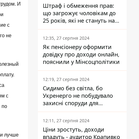
трудом. И
Штраф і обмеження прав:
що загрожує чоловікам до
ри
25 років, які не стануть на
ие с
військовий облік
го не
12:35, 27 серпня 2024
Як пенсіонеру оформити
довідку про доходи онлайн,
пояснили у Мінсоцполітики
полезный
плату.
12:19, 27 серпня 2024
са
Сидимо без світла, бо
Укренерго не побудувало
ям с
захисні споруди для
 по
енергетики - нардеп
Кучеренко
12:11, 27 серпня 2024
Ціни зростуть, доходи
 и лучше
впадуть - аудитор Крапивко