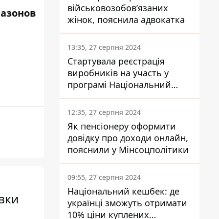
військовозобов’язаних
Сазонов
жінок, пояснила адвокатка
13:35, 27 серпня 2024
Стартувала реєстрація
виробників на участь у
програмі Національний
кешбек: як це зробити
через портал Дія
12:35, 27 серпня 2024
Як пенсіонеру оформити
довідку про доходи онлайн,
пояснили у Мінсоцполітики
09:55, 27 серпня 2024
Національний кешбек: де
вки
українці зможуть отримати
10% ціни куплених