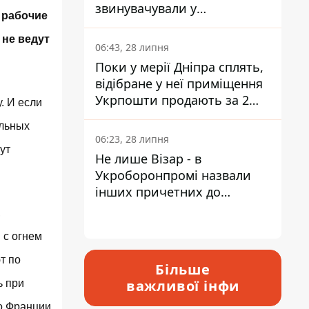
звинувачували у
 рабочие
контрабанді техніки та
 не ведут
ухиленні від сплати
06:43, 28 липня
податків
Поки у мерії Дніпра сплять,
відібране у неї приміщення
Укрпошти продають за 2
. И если
мільйони
альных
06:23, 28 липня
ут
Не лише Візар - в
Укроборонпромі назвали
інших причетних до
катастрофи у Вишневому -
,
відповідь Інформатору
 с огнем
т по
Більше
важливої інфи
ь при
во Франции