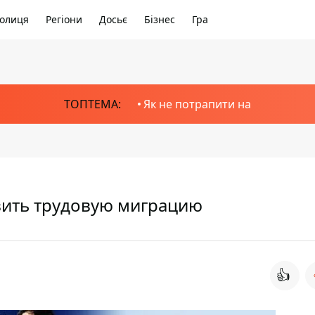
олиця
Регіони
Досьє
Бізнес
Гра
ТОПТЕМА:
Як не потрапити на
овить трудовую миграцию
👍