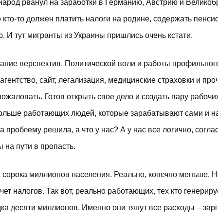
 народ рванул на заработки в Германию, Австрию и Великоб
о кто-то должен платить налоги на родине, содержать пенси
 И тут мигранты из Украины пришлись очень кстати.
мание перспектив. Политической воли и работы профильног
гентство, сайт, легализация, медицинские страховки и про
ожаловать. Готов открыть свое дело и создать пару рабочи
 больше работающих людей, которые зарабатывают сами и н
 проблему решила, а что у нас? А у нас все логично, согла
 на пути в пропасть.
сорока миллионов населения. Реально, конечно меньше. Н
счет налогов. Так вот, реально работающих, тех кто генериру
ка десяти миллионов. Именно они тянут все расходы – зар