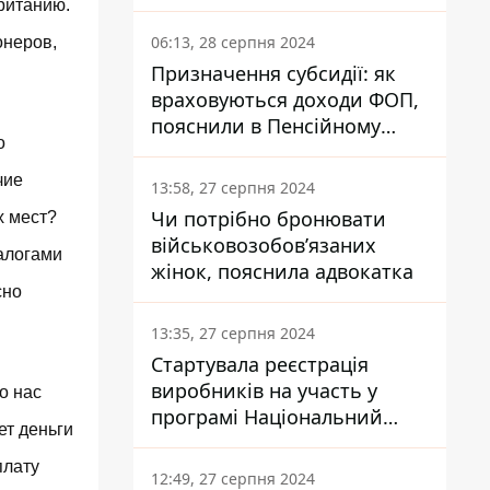
заплатить кожен українець
ританию.
06:13, 28 серпня 2024
онеров,
Призначення субсидії: як
враховуються доходи ФОП,
пояснили в Пенсійному
о
фонді
чие
13:58, 27 серпня 2024
Чи потрібно бронювати
х мест?
військовозобов’язаних
алогами
жінок, пояснила адвокатка
сно
13:35, 27 серпня 2024
Стартувала реєстрація
виробників на участь у
о нас
програмі Національний
ет деньги
кешбек: як це зробити
через портал Дія
плату
12:49, 27 серпня 2024