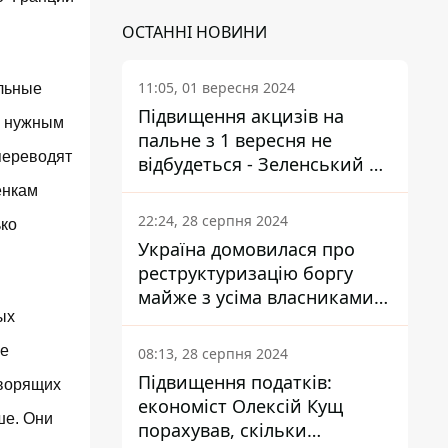
ОСТАННІ НОВИНИ
11:05, 01 вересня 2024
альные
Підвищення акцизів на
о нужным
пальне з 1 вересня не
переводят
відбудеться - Зеленський не
підписав закон
енкам
22:24, 28 серпня 2024
ько
Україна домовилася про
реструктуризацію боргу
майже з усіма власниками
ых
єврооблігацій: що це
означає для країни
се
08:13, 28 серпня 2024
Підвищення податків:
оворящих
економіст Олексій Кущ
ше. Они
порахував, скільки