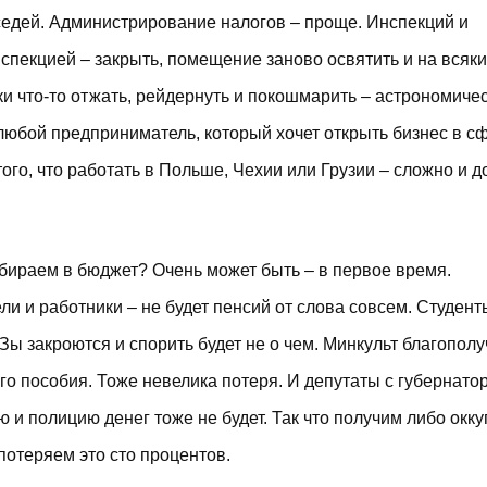
оседей. Администрирование налогов – проще. Инспекций и
спекцией – закрыть, помещение заново освятить и на всяки
ки что-то отжать, рейдернуть и покошмарить – астрономиче
 любой предприниматель, который хочет открыть бизнес в с
го, что работать в Польше, Чехии или Грузии – сложно и до
собираем в бюджет? Очень может быть – в первое время.
и и работники – не будет пенсий от слова совсем. Студент
УЗы закроются и спорить будет не о чем. Минкульт благопол
го пособия. Тоже невелика потеря. И депутаты с губернато
ю и полицию денег тоже не будет. Так что получим либо окк
потеряем это сто процентов.