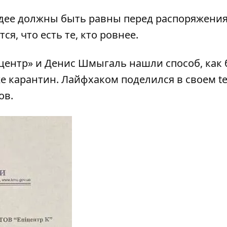
идее должны быть равны перед распоряжени
я, что есть те, кто ровнее.
ентр» и Денис Шмыгаль нашли способ, как 
же карантин. Лайфхаком
поделился
в своем t
ов.