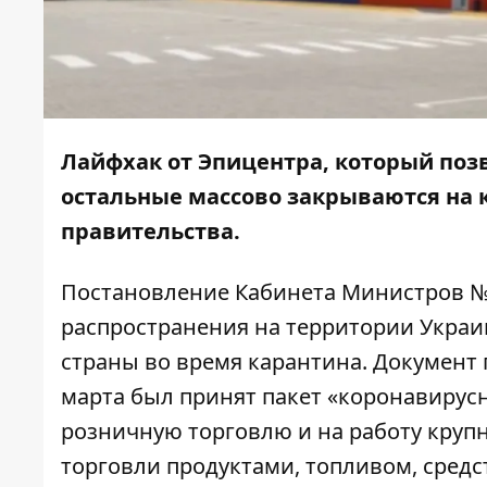
Лайфхак от Эпицентра, который позв
остальные массово закрываются на 
правительства.
Постановление
Кабинета Министров №2
распространения на территории Украи
страны во время карантина. Документ
марта был принят
пакет «коронавирус
розничную торговлю и на работу круп
торговли продуктами, топливом, средс