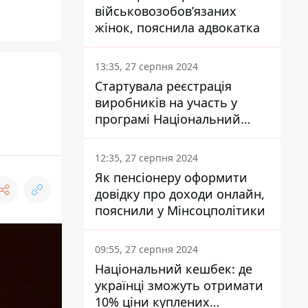
військовозобов’язаних
жінок, пояснила адвокатка
13:35, 27 серпня 2024
Стартувала реєстрація
я
виробників на участь у
програмі Національний
кешбек: як це зробити
через портал Дія
12:35, 27 серпня 2024
Як пенсіонеру оформити
довідку про доходи онлайн,
пояснили у Мінсоцполітики
09:55, 27 серпня 2024
Національний кешбек: де
українці зможуть отримати
10% ціни куплених