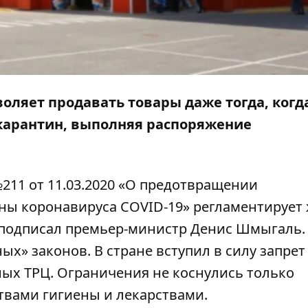
оляет продавать товары даже тогда, когд
карантин, выполняя распоряжение
11 от 11.03.2020
«О предотвращении
ны коронавируса COVID-19» регламентирует
 подписал премьер-министр Денис Шмыгаль.
ных» законов
. В стране вступил в силу запрет
ных ТРЦ. Ограничения не коснулись только
твами гигиены и лекарствами.