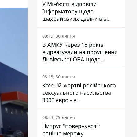
У Мін'юсті відповіли
Інформатору щодо
шахрайських дзвінків з
камери Сумського СІЗО так,
що ніхто нічого не зрозумів
09:19, 30 липня
В АМКУ через 18 років
відреагували на порушення
Львівської ОВА щодо
харчування у закладах
освіти
08:13, 30 липня
Кожній жертві російського
сексуального насильства
3000 євро - в
Мінсоцполітики пояснили
Інформатору, звідки на це
08:53, 29 липня
гроші
Цитрус "повернувся":
раніше мережу