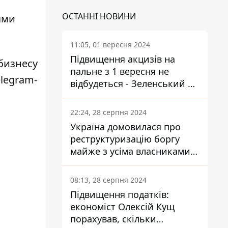
ОСТАННІ НОВИНИ
ями
11:05, 01 вересня 2024
Підвищення акцизів на
бизнесу
пальне з 1 вересня не
elegram-
відбудеться - Зеленський не
підписав закон
22:24, 28 серпня 2024
Україна домовилася про
реструктуризацію боргу
майже з усіма власниками
єврооблігацій: що це
означає для країни
08:13, 28 серпня 2024
Підвищення податків:
економіст Олексій Кущ
порахував, скільки