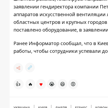
заявлении
гендиректора компании Пет
аппаратов искусственной вентиляции л
областных центров и крупных городов 
поставлено оборудование, в заявлении
Ранее Информатор сообщал, что в Кие
работы
, чтобы сотрудники успевали д
♥
👍
🔥
😭
😆
😡
УКРАИНА
КИЕВ
ДНЕПР
БІЗНЕС
КОРОН