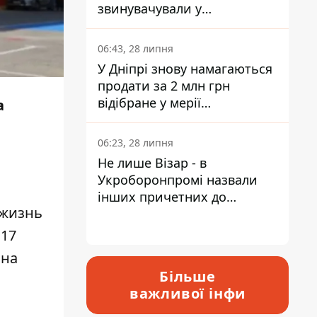
звинувачували у
контрабанді техніки та
ухиленні від сплати
06:43, 28 липня
податків
У Дніпрі знову намагаються
продати за 2 млн грн
відібране у мерії
а
приміщення Укрпошти
06:23, 28 липня
Не лише Візар - в
Укроборонпромі назвали
інших причетних до
 жизнь
катастрофи у Вишневому -
відповідь Інформатору
 17
 на
Більше
важливої інфи