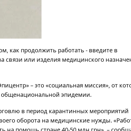
, как продолжить работать - введите в
ва связи или изделия медицинского назначе
пицентр» – это «социальная миссия», от кот
мя общенациональной эпидемии.
орговлю в период карантинных мероприятий
оего оборота на медицинские нужды. «Рабо
 на помощь стране 40-50 млн грн», –
сообща