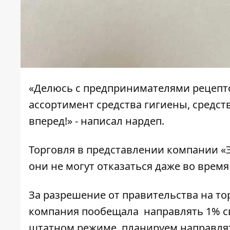
«Делюсь с предпринимателями рецептом
ассортимент средства гигиены, средст
вперед!» - написал нардеп.
Торговля в представлении компании «Э
они не могут отказаться даже во вре
За разрешение от правительства на т
компания пообещала направлять 1% св
штатном режиме, планируем направлять