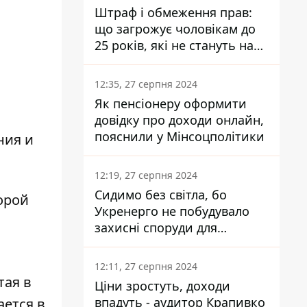
Штраф і обмеження прав:
що загрожує чоловікам до
25 років, які не стануть на
військовий облік
12:35, 27 серпня 2024
Як пенсіонеру оформити
довідку про доходи онлайн,
пояснили у Мінсоцполітики
ния и
12:19, 27 серпня 2024
Сидимо без світла, бо
орой
Укренерго не побудувало
захисні споруди для
енергетики - нардеп
Кучеренко
12:11, 27 серпня 2024
тая в
Ціни зростуть, доходи
впадуть - аудитор Крапивко
ется в