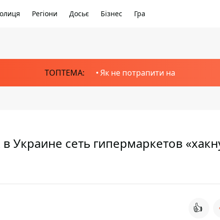
олиця
Регіони
Досьє
Бізнес
Гра
ТОПТЕМА:
Як не потрапити на
к в Украине сеть гипермаркетов «хакн
👍