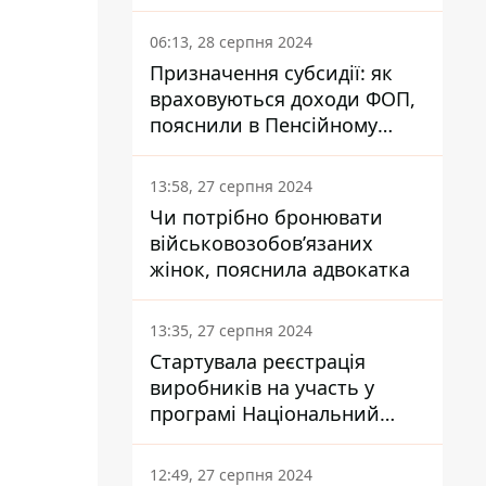
заплатить кожен українець
06:13, 28 серпня 2024
Призначення субсидії: як
враховуються доходи ФОП,
пояснили в Пенсійному
фонді
13:58, 27 серпня 2024
Чи потрібно бронювати
військовозобов’язаних
жінок, пояснила адвокатка
13:35, 27 серпня 2024
Стартувала реєстрація
виробників на участь у
програмі Національний
кешбек: як це зробити
через портал Дія
12:49, 27 серпня 2024