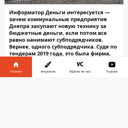
Информатор Деньги интересуется —
зачем коммунальные предприятия
Днепра закупают новую технику за
бюджетные деньги, если потом все
равно нанимают субподрядчиков.
Вернее, одного субподрядчика. Судя по
тендерам 2019 года, это была фирма,
связанная с экс-нардепом Юрием
Березой. Интересно, как будет в
Головна
Актуально
Україна на часі
Youtube
следующем году.
Інформатор у
Департамент благоустройства и
Завантажити
телефоні
👉
инфраструктуры Днепровского городского
совета
объявил
новый тендер на услугу по
содержанию объектов сливной
канализации и дождеприемных колодцев
стоимостью более 50 млн грн.