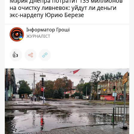
Мэрия Днепра потратит 135 миллионов
на очистку ливневок: уйдут ли деньги
экс-нардепу Юрию Березе
Інформатор Гроші
ЖУРНАЛІСТ
👍