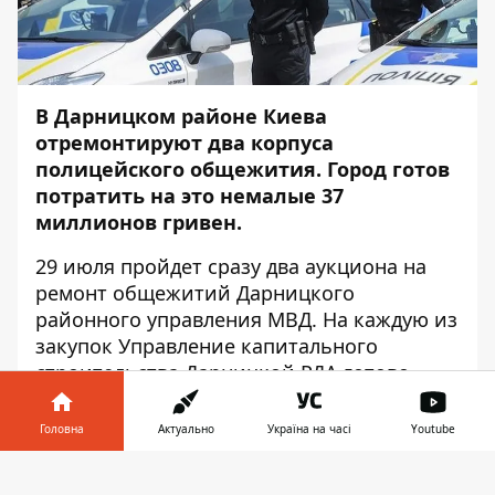
В Дарницком районе Киева
отремонтируют два корпуса
полицейского общежития. Город готов
потратить на это немалые 37
миллионов гривен.
29 июля пройдет сразу два аукциона на
ремонт общежитий Дарницкого
районного управления МВД. На каждую из
закупок Управление капитального
строительства Дарницкой РДА готово
потратить более 18 миллионов гривен.
Головна
Актуально
Україна на часі
Youtube
Согласно техническому заданию,
общежитие на улице Горловской 124/1
Інформатор у
Завантажити