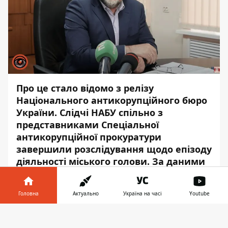
Про це стало відомо з релізу
Нац
іонального антикорупційного бюро
України.
Слідчі НАБУ спільно
з
представниками Спеціальної
антикорупційної прокуратури
завершили розслідування щодо епізоду
діяльності міського голови. За даними
правоохоронців, територіальній
громаді міста завдано збитків на понад
Головна
Актуально
Україна на часі
Youtube
8,73 млн грн завдяки договору,
укладеному міським головою з
Інформатор у
Завантажити
бізнесменом. Адвокати мера та його
телефоні
👉