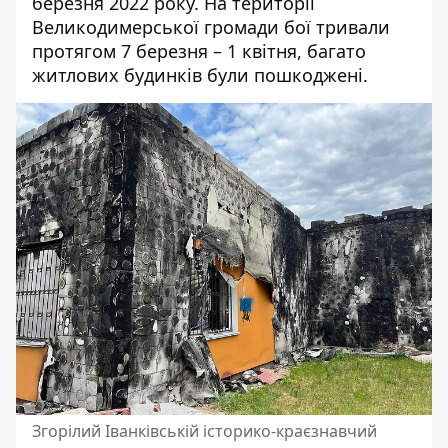
березня 2022 року. На території
Великодимерської громади бої
тривали
протягом 7 березня – 1 квітня, багато
житлових будинків були пошкоджені.
Згорілий Іванківській історико-краєзнавчий