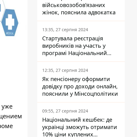
військовозобов’язаних
жінок, пояснила адвокатка
13:35, 27 серпня 2024
Стартувала реєстрація
виробників на участь у
програмі Національний
кешбек: як це зробити
через портал Дія
12:35, 27 серпня 2024
Як пенсіонеру оформити
довідку про доходи онлайн,
пояснили у Мінсоцполітики
 уже
09:55, 27 серпня 2024
бщением
Національний кешбек: де
кроме
українці зможуть отримати
10% ціни куплених