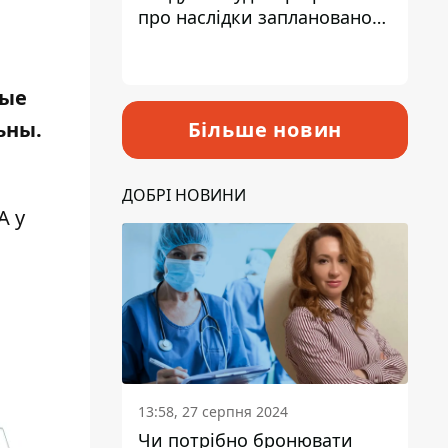
про наслідки запланованого
підвищення податків
рые
ьны.
Більше новин
ДОБРІ НОВИНИ
А у
13:58, 27 серпня 2024
Чи потрібно бронювати