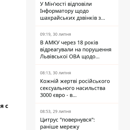
У Мін'юсті відповіли
Інформатору щодо
шахрайських дзвінків з
камери Сумського СІЗО так,
що ніхто нічого не зрозумів
09:19, 30 липня
В АМКУ через 18 років
відреагували на порушення
Львівської ОВА щодо
харчування у закладах
освіти
08:13, 30 липня
Кожній жертві російського
сексуального насильства
3000 євро - в
Мінсоцполітики пояснили
я с
Інформатору, звідки на це
08:53, 29 липня
гроші
Цитрус "повернувся":
раніше мережу