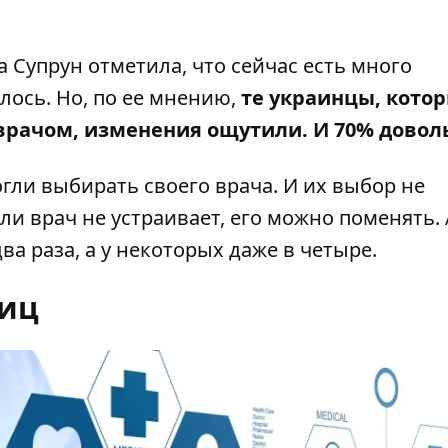
 Супрун отметила, что сейчас есть много
лось. Но, по ее мнению,
те украинцы, кото
врачом, изменения ощутили. И 70% довол
ли выбирать своего врача. И их выбор не
ли врач не устраивает, его можно поменять. 
ва раза, а у некоторых даже в четыре.
иц