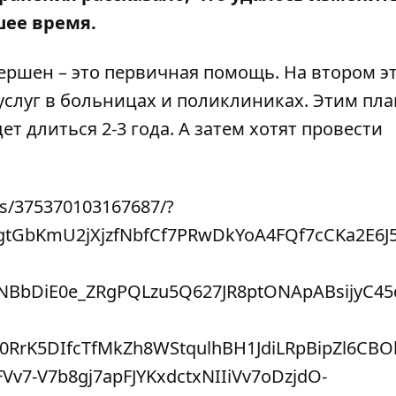
шее время
.
ршен – это первичная помощь. На втором э
услуг в больницах и поликлиниках. Этим пл
дет длиться 2-3 года. А затем хотят провести
os/375370103167687/?
i8gtGbKmU2jXjzfNbfCf7PRwDkYoA4FQf7cCKa2E6J5
NBbDiE0e_ZRgPQLzu5Q627JR8ptONApABsijyC45
RrK5DIfcTfMkZh8WStqulhBH1JdiLRpBipZl6CB
v7-V7b8gj7apFJYKxdctxNIIiVv7oDzjdO-