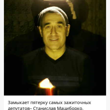
Замыкает пятерку самых зажиточных
депутатов– Станислав Мациборко.