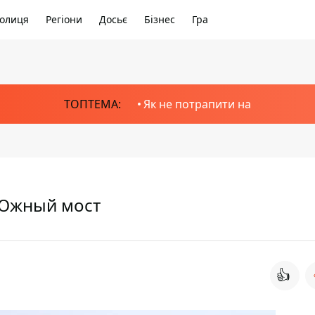
олиця
Регіони
Досьє
Бізнес
Гра
ТОПТЕМА:
Як не потрапити на
 Южный мост
👍