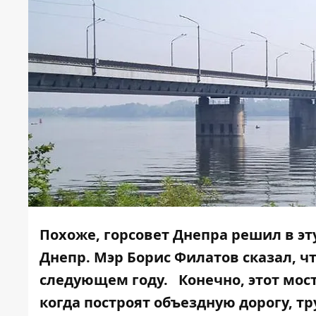
Похоже, горсовет Днепра решил в э
Днепр. Мэр Борис Филатов сказал, ч
следующем году
. Конечно, этот мос
когда построят объездную дорогу, т