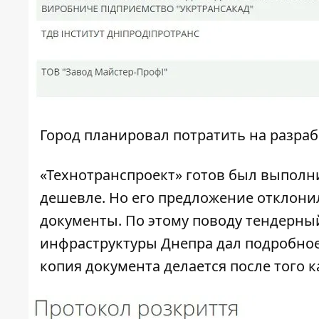
Город планировал потратить на разрабо
«Технотранспроект» готов был выполн
дешевле. Но его предложение отклони
документы. По этому поводу тендерны
инфраструктуры Днепра дал подробное
копия документа делается после того к