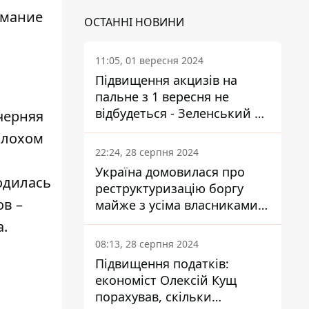
имание
ОСТАННІ НОВИНИ
11:05, 01 вересня 2024
Підвищення акцизів на
пальне з 1 вересня не
відбудеться - Зеленський не
черняя
підписав закон
плохом
22:24, 28 серпня 2024
Україна домовилася про
одилась
реструктуризацію боргу
ов –
майже з усіма власниками
єврооблігацій: що це
.
означає для країни
08:13, 28 серпня 2024
Підвищення податків:
економіст Олексій Кущ
порахував, скільки