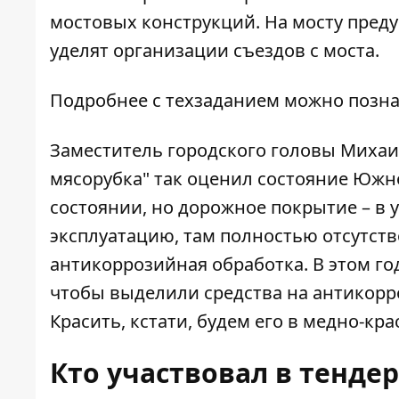
мостовых конструкций. На мосту пред
уделят организации съездов с моста.
Подробнее с техзаданием можно позн
Заместитель городского головы Михаи
мясорубка"
так оценил состояние Южно
состоянии, но дорожное покрытие – в 
эксплуатацию, там полностью отсутств
антикоррозийная обработка. В этом год
чтобы выделили средства на антикорр
Красить, кстати, будем его в медно-кра
Кто участвовал в тенде