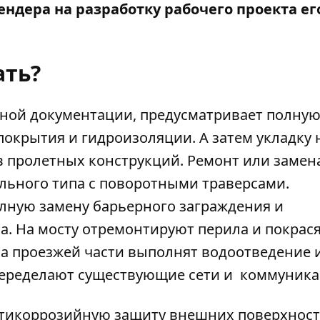
ендера на разработку рабочего проекта ег
ать?
рной документации, предусматривает полну
покрытия и гидроизоляции. А затем укладку
в пролетных конструкций. Ремонт или замен
ьного типа с поворотными траверсами.
лную замену барьерного заграждения и
а. На мосту отремонтируют перила и покрася
а проезжей части выполнят водоотведение 
Переделают существующие сети и коммуника
нтикоррозийную защиту внешних поверхнос