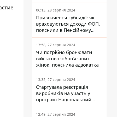
заплатить кожен українець
астие
06:13, 28 серпня 2024
Призначення субсидії: як
враховуються доходи ФОП,
пояснили в Пенсійному
фонді
13:58, 27 серпня 2024
Чи потрібно бронювати
військовозобов’язаних
жінок, пояснила адвокатка
13:35, 27 серпня 2024
Стартувала реєстрація
виробників на участь у
програмі Національний
кешбек: як це зробити
через портал Дія
12:49, 27 серпня 2024