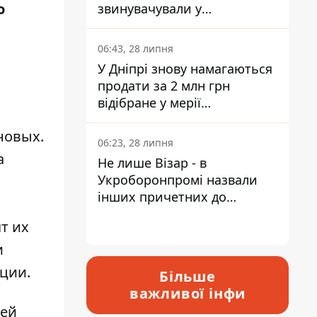
о
звинувачували у
контрабанді техніки та
ухиленні від сплати
06:43, 28 липня
податків
У Дніпрі знову намагаються
продати за 2 млн грн
відібране у мерії
ю
приміщення Укрпошти
 новых.
06:23, 28 липня
а
Не лише Візар - в
Укроборонпромі назвали
інших причетних до
катастрофи у Вишневому -
т их
відповідь Інформатору
и
ции.
Більше
важливої інфи
тей