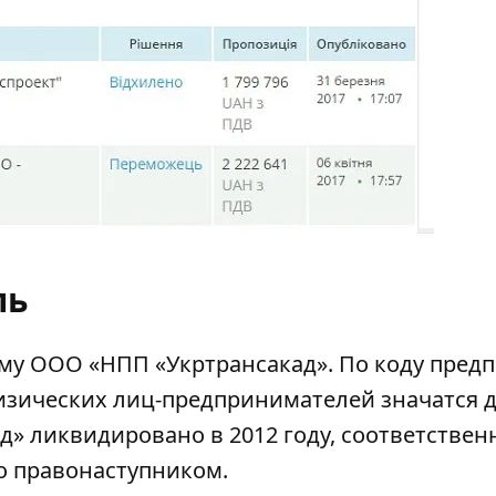
ль
му ООО «НПП «Укртрансакад». По коду пред
изических лиц-предпринимателей значатся 
» ликвидировано в 2012 году, соответствен
о правонаступником.