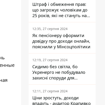
Штраф і обмеження прав:
що загрожує чоловікам до
25 років, які не стануть на
військовий облік
12:35, 27 серпня 2024
Як пенсіонеру оформити
довідку про доходи онлайн,
пояснили у Мінсоцполітики
нь
12:19, 27 серпня 2024
ренные
Сидимо без світла, бо
Укренерго не побудувало
захисні споруди для
ная
енергетики - нардеп
Кучеренко
12:11, 27 серпня 2024
Ціни зростуть, доходи
впадуть - аудитор Крапивко