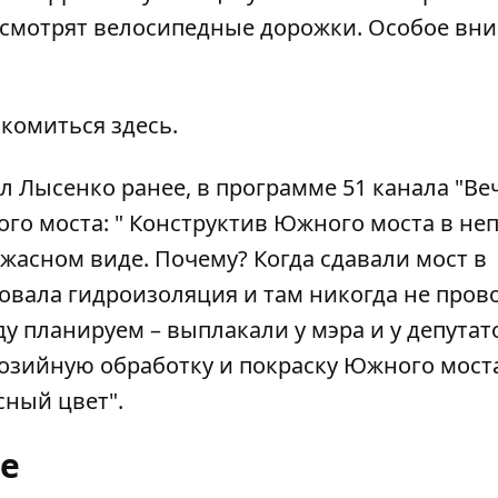
усмотрят велосипедные дорожки. Особое вн
акомиться
здесь
.
л Лысенко ранее, в
программе 51 канала "Ве
го моста: " Конструктив Южного моста в не
ужасном виде. Почему? Когда сдавали мост в
овала гидроизоляция и там никогда не пров
у планируем – выплакали у мэра и у депутат
озийную обработку и покраску Южного моста
сный цвет".
ре