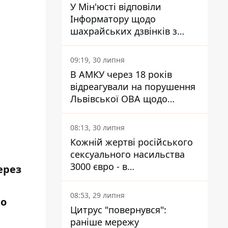
У Мін'юсті відповіли
Інформатору щодо
шахрайських дзвінків з
камери Сумського СІЗО так,
що ніхто нічого не зрозумів
09:19, 30 липня
В АМКУ через 18 років
відреагували на порушення
Львівської ОВА щодо
харчування у закладах
освіти
08:13, 30 липня
Кожній жертві російського
сексуального насильства
3000 євро - в
ерез
Мінсоцполітики пояснили
Інформатору, звідки на це
08:53, 29 липня
но
гроші
Цитрус "повернувся":
раніше мережу