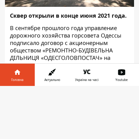
Сквер открыли в конце июня 2021 года.
В сентябре
прошлого года управление
дорожного хозяйства
горсовета Одессы
подписало договор с акционерным
обществом «РЕМОНТНО-БУДІВЕЛЬНА
ДІЛЬНИЦЯ «ОДЕСГОЛОВПОСТАЧ» на
ремонт в Алексеевском сквере. Сумма
соглашения тогда составила 36,5 млн грн.
Головна
Актуально
Україна на часі
Youtube
Почти через год в мэрии решили
выделить еще 11,3 млн грн, и стороны
Інформатор у
Завантажити
подписали
еще одно соглашение. Хотя в
телефоні
👉
мэрии заявляли
: работы должны были
выполнить до мая этого года. Но что-то
пошло не так.
Что сделали