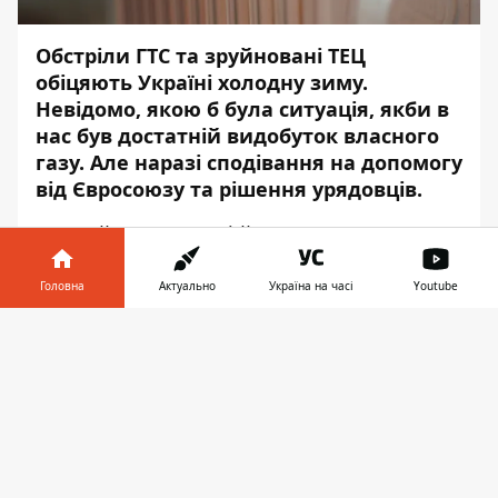
Обстріли ГТС та зруйновані ТЕЦ
обіцяють Україні холодну зиму.
Невідомо, якою б була ситуація, якби в
нас був достатній видобуток власного
газу. Але наразі сподівання на допомогу
від Євросоюзу та рішення урядовців.
Певний план вже є і його представив глава
«Нафтогаз Україна» Юрій Вітренко
виданню
«Сьогодні»
. Про це повідомляє
Головна
Актуально
Україна на часі
Youtube
Інформатор Гроші
.
Інформатор у
Завантажити
Цього року споживання газу має
телефоні
👉
скоротитися за рахунок людей, які
покинули країну, та промисловість, яка
зупинила свою діяльність. Тож якщо
раніше українцям вистачило 28 млрд
«кубів» на рік, то після вторгнення рф