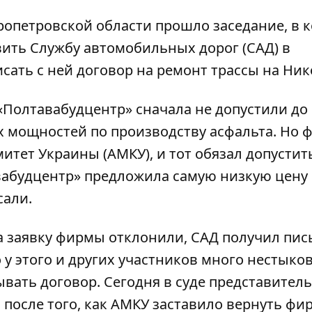
ропетровской области прошло заседание, в 
вить Службу автомобильных дорог
(САД) в
сать с ней договор на ремонт трассы на Ник
 «Полтавабудцентр» сначала не допустили до
оих мощностей по производству асфальта. Но 
тет Украины (АМКУ), и тот обязал допустит
авабудцентр» предложила самую низкую цену 
сали.
гда заявку фирмы отклонили, САД получил пис
 у этого и других участников много нестыков
ывать договор. Сегодня в суде представитель
 после того, как АМКУ заставило вернуть фи