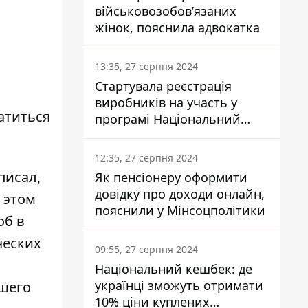
військовозобов’язаних
жінок, пояснила адвокатка
13:35, 27 серпня 2024
Стартувала реєстрація
виробників на участь у
атиться
програмі Національний
кешбек: як це зробити
через портал Дія
12:35, 27 серпня 2024
писал,
Як пенсіонеру оформити
довідку про доходи онлайн,
 этом
пояснили у Мінсоцполітики
об в
ческих
09:55, 27 серпня 2024
Національний кешбек: де
українці зможуть отримати
вшего
10% ціни куплених