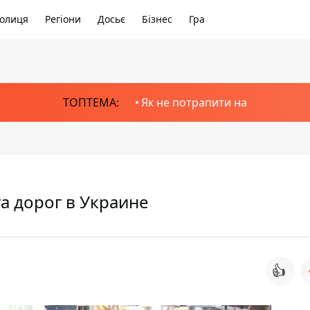
олиця
Регіони
Досьє
Бізнес
Гра
ТОПТЕМА:
Як не потрапити на
та дорог в Украине
👍