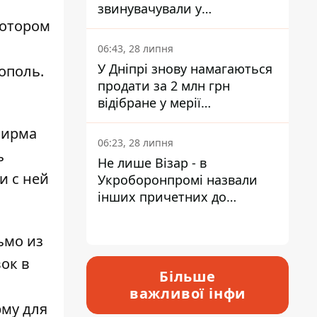
звинувачували у
котором
контрабанді техніки та
ухиленні від сплати
06:43, 28 липня
податків
У Дніпрі знову намагаються
ополь.
продати за 2 млн грн
відібране у мерії
приміщення Укрпошти
фирма
06:23, 28 липня
ь
Не лише Візар - в
и с ней
Укроборонпромі назвали
інших причетних до
катастрофи у Вишневому -
відповідь Інформатору
ьмо из
ок в
Більше
важливої інфи
рму для