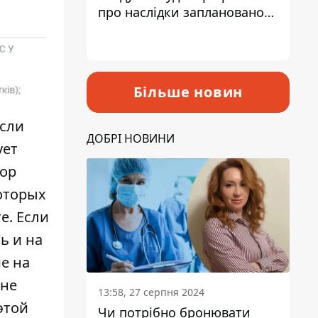
про наслідки запланованого
підвищення податків
Більше новин
если
ДОБРІ НОВИНИ
ует
тор
которых
е. Если
ь и на
ие на
 не
13:58, 27 серпня 2024
этой
Чи потрібно бронювати