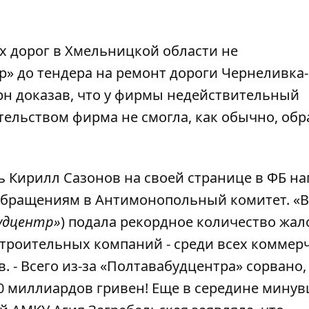
х дорог в Хмельницкой области
не
» до тендера на ремонт дороги Чернеливка-
рн доказав, что у фирмы недействительный
ательством фирма не смогла, как обычно, обр
ль Кирилл Сазонов
на своей странице в ФБ
на
 обращениям в Антимонопольный комитет. «В
удцентр»
) подала рекордное количество жал
троительных компаний - среди всех коммер
. - Всего из-за «Полтавабудцентра» сорвано,
10 миллиардов гривен! Еще в середине мину