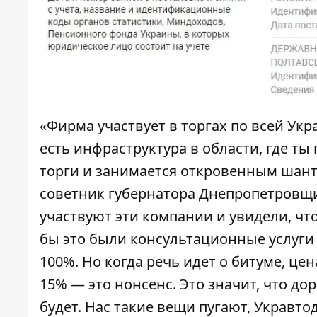
«Фирма участвует в торгах по всей Укра
есть инфраструктура в области, где т
торги и занимается откровенным шант
советник губернатора Днепропетров
участвуют эти компании и увидели, что
бы это были консультационные услуги 
100%. Но когда речь идет о битуме, це
15% — это нонсенс. Это значит, что дор
будет. Нас такие вещи пугают, Укравто