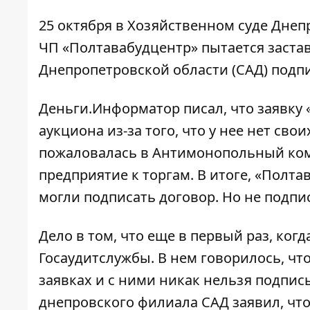
25 октября в Хозяйственном суде Днеп
ЧП «Полтавабудцентр» пытается
заста
Днепропетровской области (САД) подпи
Деньги.Информатор
писа
л, что заявку
аукциона из-за того, что у нее нет св
пожаловалась в Антимонопольный коми
предприятие к торгам. В итоге, «Полт
могли подписать договор. Но не подпи
Дело в том, что еще в первый раз, ко
Госаудитслужбы. В нем говорилось, что
заявках и с ними никак нельзя подпис
днепровского филиала САД заявил, что