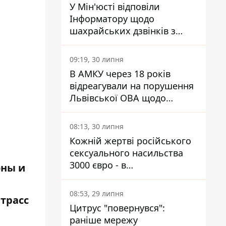
У Мін'юсті відповіли
Інформатору щодо
шахрайських дзвінків з
камери Сумського СІЗО так,
що ніхто нічого не зрозумів
09:19, 30 липня
В АМКУ через 18 років
відреагували на порушення
Львівської ОВА щодо
харчування у закладах
освіти
08:13, 30 липня
Кожній жертві російського
сексуального насильства
3000 євро - в
оны и
Мінсоцполітики пояснили
ю
Інформатору, звідки на це
08:53, 29 липня
 трасс
гроші
Цитрус "повернувся":
раніше мережу