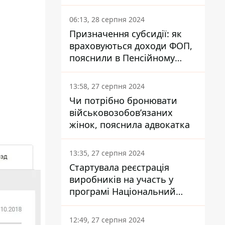
заплатить кожен українець
06:13, 28 серпня 2024
Призначення субсидії: як
враховуються доходи ФОП,
пояснили в Пенсійному
фонді
13:58, 27 серпня 2024
Чи потрібно бронювати
військовозобов’язаних
жінок, пояснила адвокатка
13:35, 27 серпня 2024
Стартувала реєстрація
виробників на участь у
програмі Національний
кешбек: як це зробити
через портал Дія
12:49, 27 серпня 2024