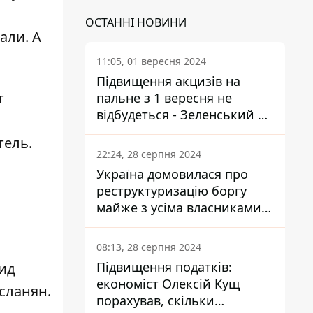
ОСТАННІ НОВИНИ
али. А
11:05, 01 вересня 2024
Підвищення акцизів на
т
пальне з 1 вересня не
відбудеться - Зеленський не
підписав закон
тель.
22:24, 28 серпня 2024
Україна домовилася про
реструктуризацію боргу
майже з усіма власниками
єврооблігацій: що це
означає для країни
08:13, 28 серпня 2024
Підвищення податків:
вид
економіст Олексій Кущ
сланян.
порахував, скільки