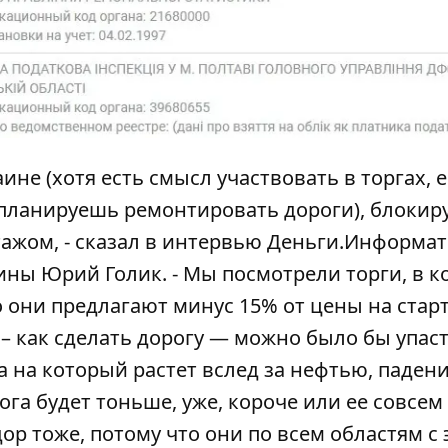
ине (хотя есть смысл участвовать в торгах, 
ы планируешь ремонтировать дороги), блокир
ажом, -
сказал в интервью Деньги.Информа
щины Юрий Голик
. - Мы посмотрели торги, в 
 они предлагают минус 15% от цены на старт
– как сделать дорогу — можно было бы упаст
на на который растет вслед за нефтью, паден
ога будет тоньше, уже, короче или ее совсем
дор тоже, потому что они по всем областям с 