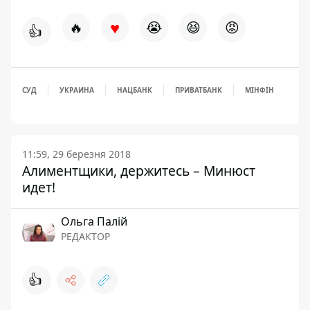
♥
🔥
😭
😆
😡
👍
СУД
УКРАИНА
НАЦБАНК
ПРИВАТБАНК
МІНФІН
11:59, 29 березня 2018
Алиментщики, держитесь – Минюст
идет!
Ольга Палій
РЕДАКТОР
👍