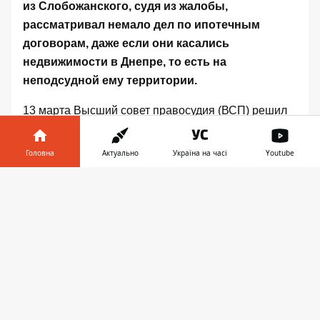
из Слобожанского, судя из жалобы,
рассматривал немало дел по ипотечным
договорам, даже если они касались
недвижимости в Днепре, то есть на
неподсудной ему территории.
13 марта Высший совет правосудия
(ВСП) решил
уволить судью Днепропетровского райсуда
Днепропетровской области Сергея Борисова.
Еще
Головна
Актуально
Україна на часі
Youtube
20 марта прошлого года на судью пожаловались, а
Інформатор у
уже
в августе отстранили от работы
.
Завантажити
телефоні
👉
Судья потерял должность из-за спора по ипотеке
недвижимости, которая находится в Соборном
(бывший Жовтневый) районе Днепра. Из
жалобы
на судью стало известно
, что предмет спора –