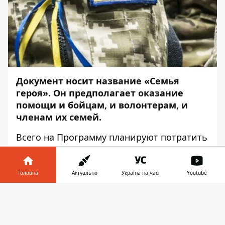
Документ носит название
«Семья
героя
»
. Он предполагает оказание
помощи и бойцам, и волонтерам, и
членам их семей.
Всего на Программу планируют потратить
249 млн 60 тыс. грн с 2022 по 2026 годы.
Информатор Деньги
выяснил, какую
поддержка защитникам окажет горсовет
Головна
Актуально
Україна на часі
Youtube
Днепра.
Інформатор у
Завантажити
Обратили внимание не только на
телефоні
👉
материальную, но на социально-