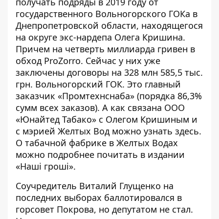
получать подряды в 2019 году от
государственного Вольногорского ГОКа в
Днепропетровской области, находящегося
на округе экс-нардепа Олега Кришина.
Причем
на четверть миллиарда
гривен в
обход ProZorro. Сейчас у них уже
заключены
договоры на 328 млн 585,5 тыс.
грн. Вольногорский ГОК. Это главный
заказчик «Промтехнснаба» (порядка 86,3%
сумм всех заказов). А как связана ООО
«Юнайтед Табако» с Олегом Кришиным и
с мэрией Желтых Вод можно узнать
здесь
.
О табачной фабрике в Желтых Водах
можно подробнее почитать в издании
«
Наші гроші
».
Соучредитель Виталий Глущенко на
последних выборах
баллотировался
в
горсовет Покрова, но депутатом не стал.