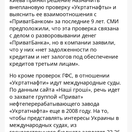
Киева принял решение
назначить
внеплановую проверку «Укртатнафты» и
выяснить ее взаимоотношения с
«ПриватБанком» за последние 9 лет. СМИ
предположили, что эта
проверка связана
с делом о разворовывании денег
«ПриватБанка»
, но в компании заявили,
что у них «
нет задолженности по
кредитам и нет залогов под обеспечение
кредитов третьим лицам
».
Но кроме проверок ГФС, в отношении
«Укртатнафти» идут международные суды.
По данным
сайта «Наші гроші»
, речь идет
о захвате группой «Приват»
нефтеперерабатывающего завода
«Укртатнафта» еще в 2008 году. На то,
чтобы представлять интересы Украины в
международных судах, из