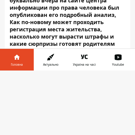
буквально вчера на сайте Центра
информации про права человека был
опубликован его подробный
анализ
.
Как по-новому может проходить
регистрация места жительства,
насколько могут вырасти штрафы и
какие сюрпризы готовят родителям
школьников – обо всем этом в
материале Деньги Информатор.
Головна
Актуально
Україна на часі
Youtube
Документы о подтверждении
Інформатор у
регистрации теперь не надо
Завантажити
телефоні
👉
будет предоставлять
Новый законопроект предполагает, что в
отличие от нынешней ситуации, теперь
гражданам Украины нет необходимости
предоставлять для регистрации документ
о том, что он проживает по данному