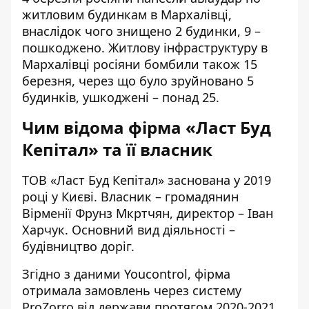
житловим будинкам в Мархалівці,
внаслідок чого знищено 2 будинки, 9 –
пошкоджено. Житлову інфраструктуру в
Мархалівці росіяни бомбили також 15
березня, через що було зруйновано 5
будинків, ушкоджені – понад 25.
Чим відома фірма «Ласт Буд
Кепітал»
та її власник
ТОВ «Ласт Буд Кепітал» заснована у 2019
році у Києві. Власник – громадянин
Вірменії Фрунз Мкртчян, директор – Іван
Харчук. Основний вид діяльності –
будівництво доріг.
Згідно з даними
Youcontrol
, фірма
отримала замовлень через систему
ProZorro від держави протягом 2020-2021