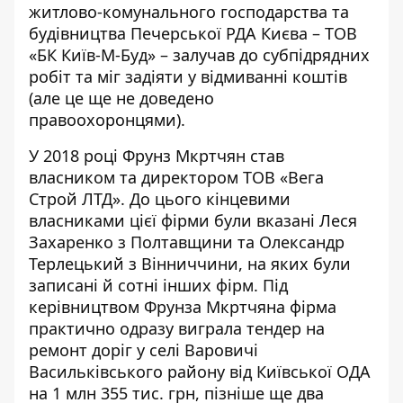
житлово-комунального господарства та
будівництва Печерської РДА Києва – ТОВ
«БК Київ-М-Буд» – залучав до субпідрядних
робіт та міг задіяти у відмиванні коштів
(але це ще не доведено
правоохоронцями).
У 2018 році Фрунз Мкртчян став
власником та директором ТОВ «Вега
Строй ЛТД». До цього кінцевими
власниками цієї фірми були вказані Леся
Захаренко з Полтавщини та Олександр
Терлецький з Вінниччини, на яких були
записані й сотні інших фірм. Під
керівництвом Фрунза Мкртчяна фірма
практично одразу виграла тендер на
ремонт доріг у селі Варовичі
Васильківського району від Київської ОДА
на 1 млн 355 тис. грн, пізніше ще два