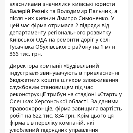
власниками значилися київські юристи
Валерій Резнік та Володимир Пальчик, а
після них киянин Дмитро Симоненко. У
цей час фірма отримала 2 підряди від
департаменту регіонального розвитку
Київської ОДА на ремонти доріг у селі
Гусачівка Обухівського району на 1 млн
366 тис. грн.
Директора компанії «Будівельний
індустріал»
звинувачують
в привласненні
бюджетних коштів шляхом зловживання
службовим становищем під час
реконструкції трибун на стадіоні «Старт» у
Олешках Херсонської області. За даними
правоохоронців, фірма завищила вартість
робіт на 822 тис. 834 грн. Крім цього ця
фірма є в
переліку
компаній, які
улюблений підрядник управління