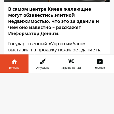
В самом центре Киеве желающие
могут обзавестись элитной
недвижимостью. Что это за здание и
чем оно известно – расскажет
Информатор Деньги
.
Государственный «Укрэксимбанк»
выставил на
продажу
нежилое здание на
ул. Спасской, 37 в Подольском районе.
Площадь здания 1 тыс. 957,2 кв. м.
Принадлежит сейчас банку по договору
Головна
Актуально
Україна на часі
Youtube
ипотеки с 2010 года. Стартовая цена –
82
Інформатор у
млн 143 тыс. 944 грн 45 коп
. Кто
Завантажити
телефоні
👉
предложит больше, тот и купит здание.