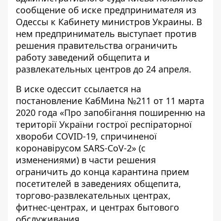
сообщение об иске предпринимателя из
Одессы к Кабинету министров Украины. В
нем предприниматель выступает против
решения правительства ограничить
работу заведений общепита и
развлекательных центров до 24 апреля.
В иске одессит ссылается на
постановление КабМина №211 от 11 марта
2020 года «
Про запобігання поширенню на
території України гострої респіраторної
хвороби COVID-19, спричиненої
коронавірусом SARS-CoV-2
» (с
изменениями) в части решения
ограничить до конца карантина прием
посетителей в заведениях общепита,
торгово-развлекательных центрах,
фитнес-центрах, и центрах бытового
обслуживания.